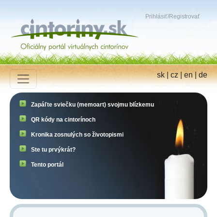
Prihlásiť
/
Registrovať
sk
|
cz
|
en
|
de
Zapáľte sviečku (memoart) svojmu blízkemu
QR kódy na cintorínoch
Kronika zosnulých so životopismi
Ste tu prvýkrát?
Tento portál