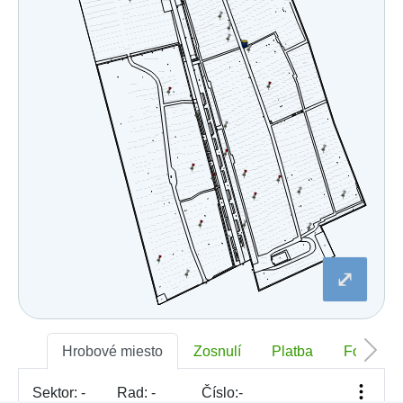
⤢
Hrobové miesto
Zosnulí
Platba
Foto
Sektor:
-
Rad:
-
Číslo:
-