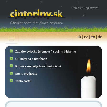
Prihlásiť
/
Registrovať
sk
|
cz
|
en
|
de
Zapáľte sviečku (memoart) svojmu blízkemu
QR kódy na cintorínoch
Kronika zosnulých so životopismi
Ste tu prvýkrát?
Tento portál