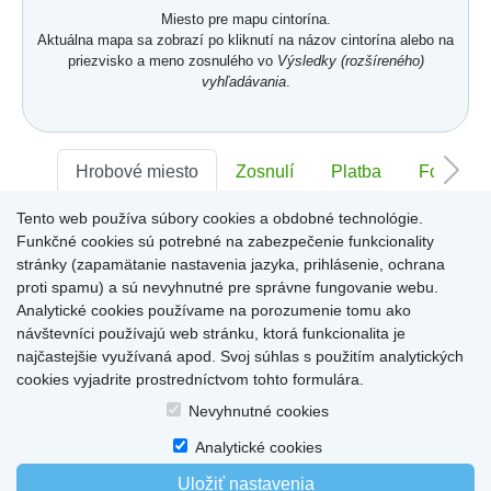
Miesto pre mapu cintorína.
Aktuálna mapa sa zobrazí po kliknutí na názov cintorína alebo na
priezvisko a meno zosnulého vo
Výsledky (rozšíreného)
vyhľadávania
.
Hrobové miesto
Zosnulí
Platba
Foto
Tento web používa súbory cookies a obdobné technológie.
Sektor:
-
Rad:
-
Číslo:
-
Funkčné cookies sú potrebné na zabezpečenie funkcionality
stránky (zapamätanie nastavenia jazyka, prihlásenie, ochrana
proti spamu) a sú nevyhnutné pre správne fungovanie webu.
Miesto pre informácie o hrobovom mieste
Analytické cookies používame na porozumenie tomu ako
návštevníci používajú web stránku, ktorá funkcionalita je
najčastejšie využívaná apod. Svoj súhlas s použitím analytických
cookies vyjadrite prostredníctvom tohto formulára.
Home
|
Produkty a služby
|
Citáty
|
O cintorínoch
|
Dostupné cintoríny
|
Nevyhnutné cookies
Kontakty
|
sk
|
cz
|
en
|
de
Copyright © 2026
Analytické cookies
Uložiť nastavenia