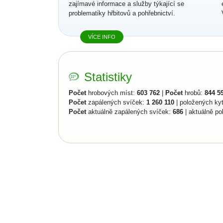
zajímavé informace a služby týkající se
problematiky hřbitovů a pohřebnictví.
VÍCE INFO
Statistiky
Počet
hrobových míst:
603 762
|
Počet
hrobů:
844 5
Počet
zapálených svíček:
1 260 110
| položených ky
Počet
aktuálně zapálených svíček:
686
| aktuálně po