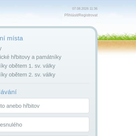
07.08.2026 11:36
Přihlásit
/
Registrovat
í místa
y
cké hřbitovy a památníky
ky obětem 1. sv. války
ky obětem 2. sv. války
dávání
o anebo hřbitov
zesnulého