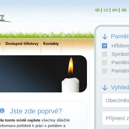
sk
|
cz
|
en
|
de
Pamětn
h
Dostupné hřbitovy
Kontakty
Hřbitov
Symboli
Památní
Památní
Vyhle
Obec/měst
Jste zde poprvé?
Příjmení 
Na tomto místě najdete
všechny důležité
informace potřebné k práci s portálem a