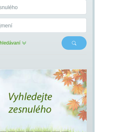
snulého
jmení
hledávaní
s
Next