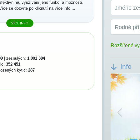
efektivnímu využívání jeho funkcí a možností.
Jméno ze
Více se dozvíte po kliknutí na více info ...
VÍCE INFO
Rodné pří
Rozšířené vy
99
| zesnulých:
1 001 384
tic:
352 451
Info
ložených kytic:
287
Previou