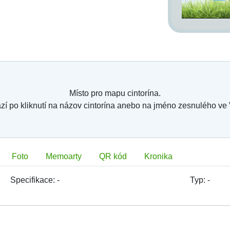
Místo pro mapu cintorína.
zí po kliknutí na názov cintorína anebo na jméno zesnulého ve
Foto
Memoarty
QR kód
Kronika
Specifikace:
-
Typ:
-