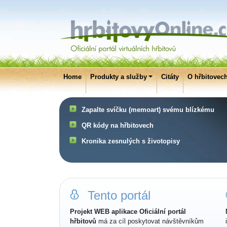
Home
Produkty a služby
Citáty
O hřbitovec
Zapalte svíčku (memoart) svému blízkému
QR kódy na hřbitovech
Kronika zesnulých s životopisy
Tento portál
Projekt WEB aplikace Oficiální portál
hřbitovů
má za cíl poskytovat návštěvníkům