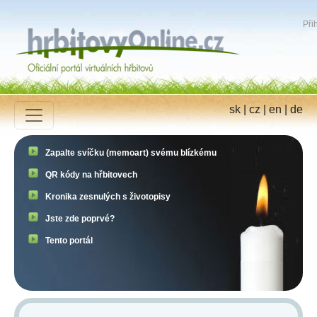
Přih
sk
|
cz
|
en
|
de
Zapalte svíčku (memoart) svému blízkému
QR kódy na hřbitovech
Kronika zesnulých s životopisy
Jste zde poprvé?
Tento portál