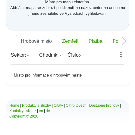
Místo pro mapu cintorína.
Aktuální mapa se zobrazí po kliknutí na názov cintorína anebo na
jméno zesnulého ve Výsledcích vyhledávání
Hrobové místo
Zemřelí
Platba
Foto
Sektor:
-
Chodník:
-
Číslo:
-
Místo pro informace o hrobovém místě
Home
|
Produkty a služby
|
Citáty
|
O hřbitovech
|
Dostupné hřbitovy
|
Kontakty
|
sk
|
cz
|
en
|
de
Copyright © 2026