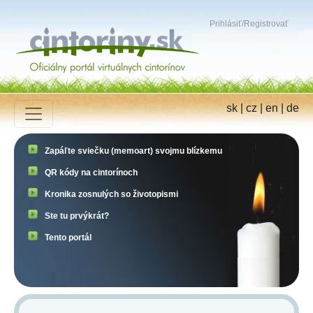
Prihlásiť
/
Registrovať
sk
|
cz
|
en
|
de
Zapáľte sviečku (memoart) svojmu blízkemu
QR kódy na cintorínoch
Kronika zosnulých so životopismi
Ste tu prvýkrát?
Tento portál