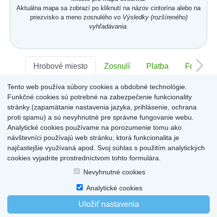
Aktuálna mapa sa zobrazí po kliknutí na názov cintorína alebo na
priezvisko a meno zosnulého vo
Výsledky (rozšíreného)
vyhľadávania
.
Hrobové miesto
Zosnulí
Platba
Foto
Tento web používa súbory cookies a obdobné technológie.
Sektor:
-
Rad:
-
Číslo:
-
Funkčné cookies sú potrebné na zabezpečenie funkcionality
stránky (zapamätanie nastavenia jazyka, prihlásenie, ochrana
proti spamu) a sú nevyhnutné pre správne fungovanie webu.
Miesto pre informácie o hrobovom mieste
Analytické cookies používame na porozumenie tomu ako
návštevníci používajú web stránku, ktorá funkcionalita je
najčastejšie využívaná apod. Svoj súhlas s použitím analytických
cookies vyjadrite prostredníctvom tohto formulára.
Home
|
Produkty a služby
|
Citáty
|
O cintorínoch
|
Dostupné cintoríny
|
Nevyhnutné cookies
Kontakty
|
sk
|
cz
|
en
|
de
Copyright © 2026
Analytické cookies
Uložiť nastavenia