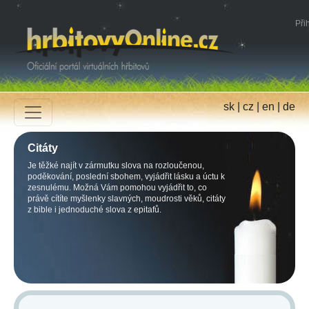
Přih
sk
|
cz
|
en
|
de
Citáty
Je těžké najít v zármutku slova na rozloučenou,
poděkování, poslední sbohem, vyjádřit lásku a úctu k
zesnulému. Možná Vám pomohou vyjádřit to, co
právě cítíte myšlenky slavných, moudrosti věků, citáty
z bible i jednoduché slova z epitafů.