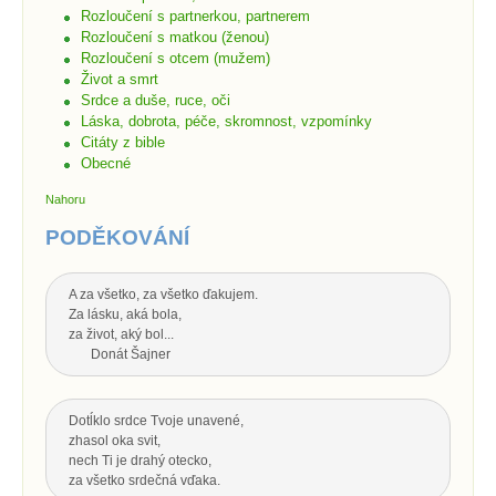
Rozloučení s partnerkou, partnerem
Rozloučení s matkou (ženou)
Rozloučení s otcem (mužem)
Život a smrt
Srdce a duše, ruce, oči
Láska, dobrota, péče, skromnost, vzpomínky
Citáty z bible
Obecné
Nahoru
PODĚKOVÁNÍ
A za všetko, za všetko ďakujem.
Za lásku, aká bola,
za život, aký bol...
Donát Šajner
Dotĺklo srdce Tvoje unavené,
zhasol oka svit,
nech Ti je drahý otecko,
za všetko srdečná vďaka.