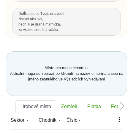
Dotĺklo srdce Tvoje unavené,
zhasol oka svit,
nech Ti je drahá mamička,
za všetko srdečná vďaka.
Za všetku lásku a starostlivosť Tvoju,
čo s vďakou dnes Ti môžem dať...
Hrsť krásnych kvetov na pozdrav
a potom už len spomínať.
Místo pro mapu cintorína.
Aktuální mapa se zobrazí po kliknutí na názov cintorína anebo na
Nahoru
jméno zesnulého ve Výsledcích vyhledávání
POSLEDNÍ POZDRAV, ODKAZ
Nech je vôľa Tvoja nám všetkým,
Hrobové místo
Zemřelí
Platba
Foto
ako vtákom je a hmyzu,
pokornej byline aj spievajúcej vode.
S. K. Neumann
Sektor:
-
Chodník:
-
Číslo:
-