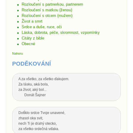
Rozloučení s partnerkou, partnerem
Rozloučení s matkou (ženou)
Rozloučení s otcem (mužem)
Život a smrt
Srdce a duše, ruce, oči
Láska, dobrota, péče, skromnost, vzpomínky
Citáty z bible
Obecné
Nahoru
PODĚKOVÁNÍ
A za všetko, za všetko ďakujem.
Za lásku, aká bola,
za život, aký bol...
Donát Šajner
Dotĺklo srdce Tvoje unavené,
zhasol oka svit,
nech Ti je drahý otecko,
za všetko srdečná vďaka.