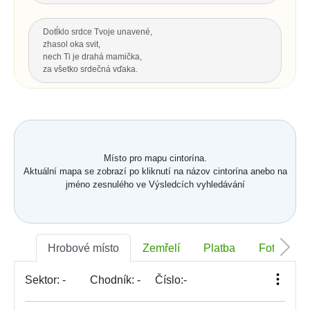
Dotĺklo srdce Tvoje unavené,
zhasol oka svit,
nech Ti je drahá mamička,
za všetko srdečná vďaka.
Za všetku lásku a starostlivosť Tvoju,
čo s vďakou dnes Ti môžem dať...
Hrsť krásnych kvetov na pozdrav
a potom už len spomínať.
Místo pro mapu cintorína.
Aktuální mapa se zobrazí po kliknutí na názov cintorína anebo na
Nahoru
jméno zesnulého ve Výsledcích vyhledávání
POSLEDNÍ POZDRAV, ODKAZ
Nech je vôľa Tvoja nám všetkým,
Hrobové místo
Zemřelí
Platba
Foto
ako vtákom je a hmyzu,
pokornej byline aj spievajúcej vode.
S. K. Neumann
Sektor:
-
Chodník:
-
Číslo:
-