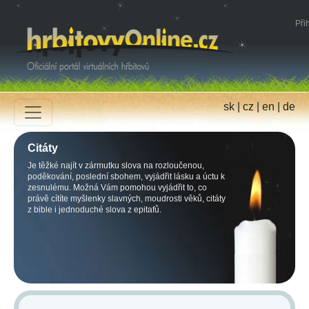
Přih
sk
|
cz
|
en
|
de
Citáty
Je těžké najít v zármutku slova na rozloučenou,
poděkování, poslední sbohem, vyjádřit lásku a úctu k
zesnulému. Možná Vám pomohou vyjádřit to, co
právě cítíte myšlenky slavných, moudrosti věků, citáty
z bible i jednoduché slova z epitafů.