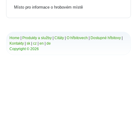
Místo pro informace o hrobovém místě
*
Vaše zpráva:
Home
|
Produkty a služby
|
Citáty
|
O hřbitovech
|
Dostupné hřbitovy
|
Kontakty
|
sk
|
cz
|
en
|
de
Copyright © 2026