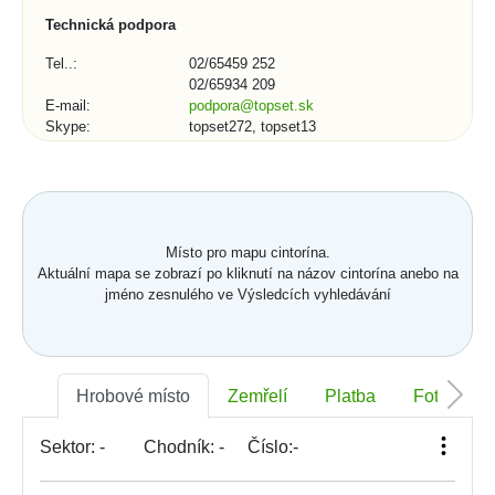
Technická podpora
Tel..:
02/65459 252
02/65934 209
E-mail:
podpora@topset.sk
Skype:
topset272, topset13
Kontaktní formulář (1/3)
Město, obec, organizace:
Místo pro mapu cintorína.
Aktuální mapa se zobrazí po kliknutí na názov cintorína anebo na
jméno zesnulého ve Výsledcích vyhledávání
Telefonní číslo:
Hrobové místo
Zemřelí
Platba
Foto
*
E-mail:
Sektor:
-
Chodník:
-
Číslo:
-