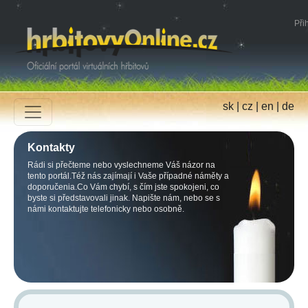
Přih
sk
|
cz
|
en
|
de
Kontakty
Rádi si přečteme nebo vyslechneme Váš názor na
tento portál.Též nás zajímají i Vaše případné náměty a
doporučenia.Co Vám chybí, s čím jste spokojeni, co
byste si představovali jinak. Napište nám, nebo se s
námi kontaktujte telefonicky nebo osobně.