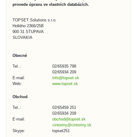
provede úpravu ve vlastních databázích.
TOPSET Solutions s.r.o.
Hollého 2366/25B
900 31 STUPAVA
SLOVAKIA
Obecné
Tel..:
02/65935 798
02/65934 209
E-mail:
info@topset.sk
Web:
www.topset.sk
Obchod
Tel..:
02/65459 251
02/65934 209
E-mail:
obchod@topset.sk
cintoriny@cintoriny.sk
Skype:
topset251