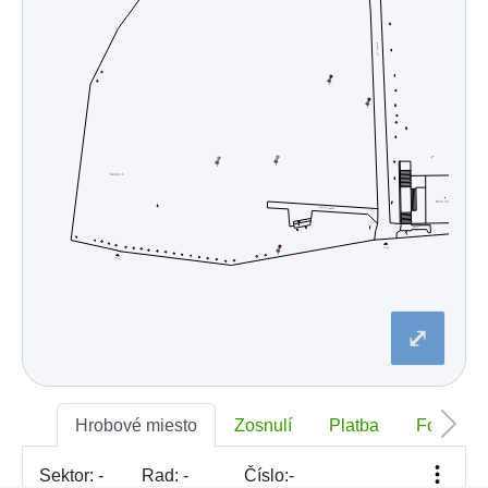
⤢
Hrobové miesto
Zosnulí
Platba
Foto
Sektor:
-
Rad:
-
Číslo:
-