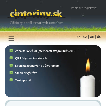
Prihlásiť
/
Registrovať
sk
|
cz
|
en
|
de
Zapáľte sviečku (memoart) svojmu blízkemu
QR kódy na cintorínoch
Kronika zosnulých so životopismi
Ste tu prvýkrát?
Tento portál