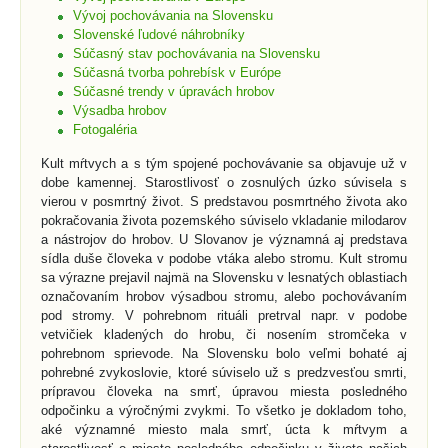
Vývoj pochovávania na Slovensku
Slovenské ľudové náhrobníky
Súčasný stav pochovávania na Slovensku
Súčasná tvorba pohrebísk v Európe
Súčasné trendy v úpravách hrobov
Výsadba hrobov
Fotogaléria
Kult mŕtvych a s tým spojené pochovávanie sa objavuje už v
dobe kamennej. Starostlivosť o zosnulých úzko súvisela s
vierou v posmrtný život. S predstavou posmrtného života ako
pokračovania života pozemského súviselo vkladanie milodarov
a nástrojov do hrobov. U Slovanov je významná aj predstava
sídla duše človeka v podobe vtáka alebo stromu. Kult stromu
sa výrazne prejavil najmä na Slovensku v lesnatých oblastiach
označovaním hrobov výsadbou stromu, alebo pochovávaním
pod stromy. V pohrebnom rituáli pretrval napr. v podobe
vetvičiek kladených do hrobu, či nosením stromčeka v
pohrebnom sprievode. Na Slovensku bolo veľmi bohaté aj
pohrebné zvykoslovie, ktoré súviselo už s predzvesťou smrti,
prípravou človeka na smrť, úpravou miesta posledného
odpočinku a výročnými zvykmi. To všetko je dokladom toho,
aké významné miesto mala smrť, úcta k mŕtvym a