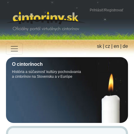
Prihlásiť
/
Registrovať
sk
|
cz
|
en
|
de
O cintorínoch
História a súčasnosť kultúry pochovávania
a cintorínov na Slovensku a v Európe