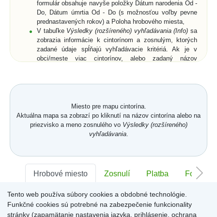
formulár obsahuje navyše položky Dátum narodenia Od -
Do, Dátum úmrtia Od - Do (s možnosťou voľby pevne
prednastavených rokov) a Poloha hrobového miesta,
V tabuľke
Výsledky (rozšíreného) vyhľadávania (Info)
sa
zobrazia informácie k cintorínom a zosnulým, ktorých
zadané údaje spĺňajú vyhľadávacie kritériá. Ak je v
obci/meste viac cintorínov, alebo zadaný názov
obce/mesta je neúplný, zobrazia sa všetky cintoríny a k
nim aj zosnulí (ak bolo zadané priezvisko a meno
zosnulého resp. jeho rodné priezvisko) vo všetkých
relevantných cintorínoch,
Vyberte zo zoznamu cintorín alebo zosnulého a
Miesto pre mapu cintorína.
kliknutím potvrďte výber,
Aktuálna mapa sa zobrazí po kliknutí na názov cintorína alebo na
Zobrazí sa
Karta hrobového miesta
so záložkami
priezvisko a meno zosnulého vo
Výsledky (rozšíreného)
Hrobové miesto
... (viď. popis nižšie) a buď len
vyhľadávania
.
zmenšená digitálna mapa a ortofotomapa cintorína,
alebo digitálna mapa a ortofotomapa cintorína s farebne
vyznačeným hrobovým miestom hľadaného zosnulého.
Na
Karte hrobového miesta
sú v pravom hornom rohu
Hrobové miesto
Zosnulí
Platba
Foto
ikony
Mapa
,
GPS
a
Zdieľať
. Po kliknutí na ne sa
dostanete späť na digitálnu mapu cintorína, získate
Tento web používa súbory cookies a obdobné technológie.
Sektor:
-
Rad:
-
Číslo:
-
súradnice hrobového miesta (funkcia môže byť pre daný
Funkčné cookies sú potrebné na zabezpečenie funkcionality
cintorín uzamknutá) alebo získate URL adresu aktuálne
stránky (zapamätanie nastavenia jazyka, prihlásenie, ochrana
zobrazenej stránky.