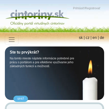
Prihlásiť
/
Registrovať
sk
|
cz
|
en
|
de
Ste tu prvýkrát?
Na tomto mieste nájdete informácie potrebné pre
prácu s portálom a pre efektívne využívanie jeho
základných funkcií a možností.
SPÄŤ