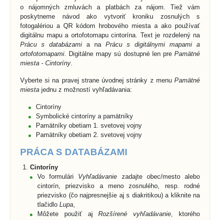
o nájomných zmluvách a platbách za nájom. Tiež vám
poskytneme návod ako vytvoriť kroniku zosnulých s
fotogalériou a QR kódom hrobového miesta a ako používať
digitálnu mapu a ortofotomapu cintorína. Text je rozdelený na
Prácu s databázami
a na
Prácu s digitálnymi mapami a
ortofotomapami
. Digitálne mapy sú dostupné len pre
Pamätné
miesta - Cintoríny
.
Vyberte si na pravej strane úvodnej stránky z menu
Pamätné
miesta
jednu z možností vyhľadávania:
Cintoríny
Symbolické cintoríny a pamätníky
Pamätníky obetiam 1. svetovej vojny
Pamätníky obetiam 2. svetovej vojny
PRÁCA S DATABÁZAMI
Cintoríny
Vo formulári
Vyhľadávanie
zadajte obec/mesto alebo
cintorín, priezvisko a meno zosnulého, resp. rodné
priezvisko (čo najpresnejšie aj s diakritikou) a kliknite na
tlačidlo
Lupa
,
Môžete použiť aj
Rozšírené vyhľadávanie
, ktorého