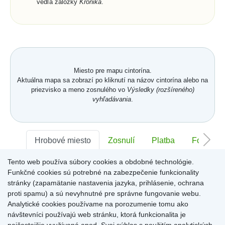
vedľa záložky
Kronika
.
Miesto pre mapu cintorína.
Aktuálna mapa sa zobrazí po kliknutí na názov cintorína alebo na
priezvisko a meno zosnulého vo
Výsledky (rozšíreného)
vyhľadávania
.
Hrobové miesto
Zosnulí
Platba
Foto
Tento web používa súbory cookies a obdobné technológie.
Sektor:
-
Rad:
-
Číslo:
-
Funkčné cookies sú potrebné na zabezpečenie funkcionality
stránky (zapamätanie nastavenia jazyka, prihlásenie, ochrana
proti spamu) a sú nevyhnutné pre správne fungovanie webu.
Miesto pre informácie o hrobovom mieste
Analytické cookies používame na porozumenie tomu ako
návštevníci používajú web stránku, ktorá funkcionalita je