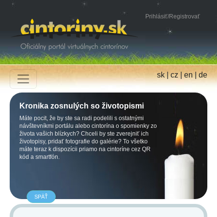
Prihlásiť
/
Registrovať
sk
|
cz
|
en
|
de
Kronika zosnulých so životopismi
Máte pocit, že by ste sa radi podelili s ostatnými
návštevníkmi portálu alebo cintorína o spomienky zo
života vašich blízkych? Chceli by ste zverejniť ich
životopisy, pridať fotografie do galérie? To všetko
máte teraz k dispozícii priamo na cintoríne cez QR
kód a smartfón.
SPÄŤ