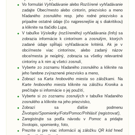
Vo formulári
Vyhľadávanie
alebo
Rozšírené vyhľadávanie
zadajte Obec/mesto alebo cintorín, priezvisko a meno
hľadaného zosnulého resp. jeho rodné priezvisko a
prípadne ostatné údaje (čo najpresnejšie aj s diakritikou)
a kliknite na tlačidlo
Lupa
,
V tabuľke
Výsledky (rozšíreného) vyhľadávania (Info)
sa
zobrazia informácie k cintorínom a zosnulým, ktorých
zadané údaje spĺňajú vyhľadávacie kritériá. Ak je v
obci/meste viac cintorínov, alebo zadaný názov
obce/mesta je neúplný, zobrazia sa všetky relevantné
cintoríny a k nim aj všetci zosnulí,
Vyberte zo zoznamu hľadaného zosnulého a kliknite na
jeho farebne zvýraznené priezvisko a meno,
Zobrazí sa
Karta hrobového miesta
so záložkami. Na
Karte hrobového miesta
kliknite na záložku
Kronika
a
prečítajte si informácie o jej použití,
Vyberte si zo zoznamu zosnulých v tabuľke hľadaného
zosnulého a kliknite na jeho priezvisko,
Zobrazí sa ďalšie podmenu
Životopis/Spomienky/Foto/Pomoc/Prihlásiť (registrovať)
,
Zaregistrujte sa podľa návodu v
Pomoc
a pridajte
životopis, spomienky, foto,
Prezrite si pre viac informácií aj záložku
QR kód
hneď