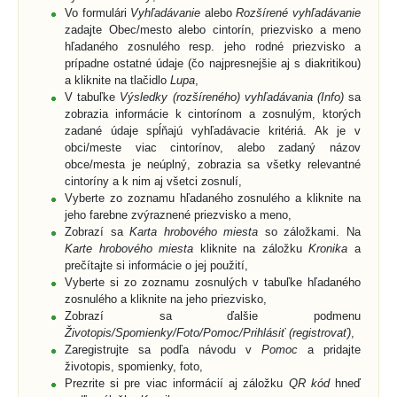
Vo formulári
Vyhľadávanie
alebo
Rozšírené vyhľadávanie
zadajte Obec/mesto alebo cintorín, priezvisko a meno
hľadaného zosnulého resp. jeho rodné priezvisko a
prípadne ostatné údaje (čo najpresnejšie aj s diakritikou)
a kliknite na tlačidlo
Lupa
,
V tabuľke
Výsledky (rozšíreného) vyhľadávania (Info)
sa
zobrazia informácie k cintorínom a zosnulým, ktorých
zadané údaje spĺňajú vyhľadávacie kritériá. Ak je v
obci/meste viac cintorínov, alebo zadaný názov
obce/mesta je neúplný, zobrazia sa všetky relevantné
cintoríny a k nim aj všetci zosnulí,
Vyberte zo zoznamu hľadaného zosnulého a kliknite na
jeho farebne zvýraznené priezvisko a meno,
Zobrazí sa
Karta hrobového miesta
so záložkami. Na
Karte hrobového miesta
kliknite na záložku
Kronika
a
prečítajte si informácie o jej použití,
Vyberte si zo zoznamu zosnulých v tabuľke hľadaného
zosnulého a kliknite na jeho priezvisko,
Zobrazí sa ďalšie podmenu
Životopis/Spomienky/Foto/Pomoc/Prihlásiť (registrovať)
,
Zaregistrujte sa podľa návodu v
Pomoc
a pridajte
životopis, spomienky, foto,
Prezrite si pre viac informácií aj záložku
QR kód
hneď