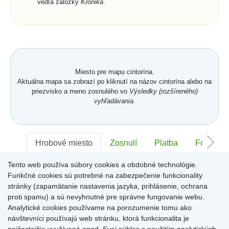
vedľa záložky
Kronika
.
Miesto pre mapu cintorína.
Aktuálna mapa sa zobrazí po kliknutí na názov cintorína alebo na
priezvisko a meno zosnulého vo
Výsledky (rozšíreného)
vyhľadávania
.
Hrobové miesto
Zosnulí
Platba
Foto
Tento web používa súbory cookies a obdobné technológie.
Sektor:
-
Rad:
-
Číslo:
-
Funkčné cookies sú potrebné na zabezpečenie funkcionality
stránky (zapamätanie nastavenia jazyka, prihlásenie, ochrana
proti spamu) a sú nevyhnutné pre správne fungovanie webu.
Miesto pre informácie o hrobovom mieste
Analytické cookies používame na porozumenie tomu ako
návštevníci používajú web stránku, ktorá funkcionalita je