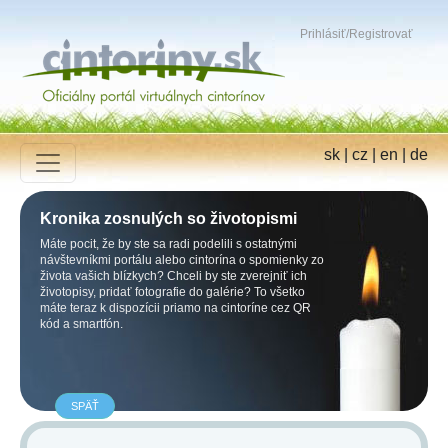
Prihlásiť
/
Registrovať
sk
|
cz
|
en
|
de
Kronika zosnulých so životopismi
Máte pocit, že by ste sa radi podelili s ostatnými
návštevníkmi portálu alebo cintorína o spomienky zo
života vašich blízkych? Chceli by ste zverejniť ich
životopisy, pridať fotografie do galérie? To všetko
máte teraz k dispozícii priamo na cintoríne cez QR
kód a smartfón.
SPÄŤ