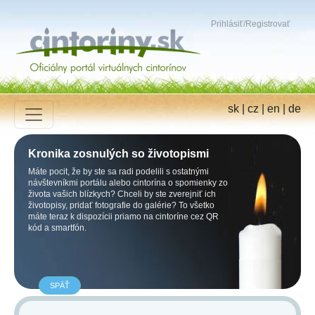
Prihlásiť
/
Registrovať
sk
|
cz
|
en
|
de
Kronika zosnulých so životopismi
Máte pocit, že by ste sa radi podelili s ostatnými
návštevníkmi portálu alebo cintorína o spomienky zo
života vašich blízkych? Chceli by ste zverejniť ich
životopisy, pridať fotografie do galérie? To všetko
máte teraz k dispozícii priamo na cintoríne cez QR
kód a smartfón.
SPÄŤ