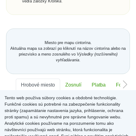
vedľa záložky
Kronika
.
Miesto pre mapu cintorína.
Aktuálna mapa sa zobrazí po kliknutí na názov cintorína alebo na
priezvisko a meno zosnulého vo
Výsledky (rozšíreného)
vyhľadávania
.
Hrobové miesto
Zosnulí
Platba
Foto
Tento web používa súbory cookies a obdobné technológie.
Sektor:
-
Rad:
-
Číslo:
-
Funkčné cookies sú potrebné na zabezpečenie funkcionality
stránky (zapamätanie nastavenia jazyka, prihlásenie, ochrana
proti spamu) a sú nevyhnutné pre správne fungovanie webu.
Miesto pre informácie o hrobovom mieste
Analytické cookies používame na porozumenie tomu ako
návštevníci používajú web stránku, ktorá funkcionalita je