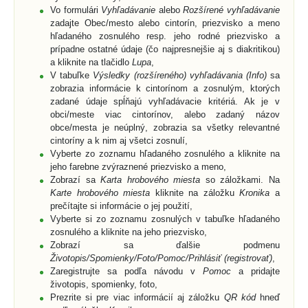
Vo formulári
Vyhľadávanie
alebo
Rozšírené vyhľadávanie
zadajte Obec/mesto alebo cintorín, priezvisko a meno
hľadaného zosnulého resp. jeho rodné priezvisko a
prípadne ostatné údaje (čo najpresnejšie aj s diakritikou)
a kliknite na tlačidlo
Lupa
,
V tabuľke
Výsledky (rozšíreného) vyhľadávania (Info)
sa
zobrazia informácie k cintorínom a zosnulým, ktorých
zadané údaje spĺňajú vyhľadávacie kritériá. Ak je v
obci/meste viac cintorínov, alebo zadaný názov
obce/mesta je neúplný, zobrazia sa všetky relevantné
cintoríny a k nim aj všetci zosnulí,
Vyberte zo zoznamu hľadaného zosnulého a kliknite na
jeho farebne zvýraznené priezvisko a meno,
Zobrazí sa
Karta hrobového miesta
so záložkami. Na
Karte hrobového miesta
kliknite na záložku
Kronika
a
prečítajte si informácie o jej použití,
Vyberte si zo zoznamu zosnulých v tabuľke hľadaného
zosnulého a kliknite na jeho priezvisko,
Zobrazí sa ďalšie podmenu
Životopis/Spomienky/Foto/Pomoc/Prihlásiť (registrovať)
,
Zaregistrujte sa podľa návodu v
Pomoc
a pridajte
životopis, spomienky, foto,
Prezrite si pre viac informácií aj záložku
QR kód
hneď