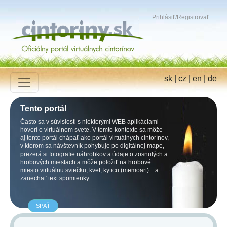
Prihlásiť
/
Registrovať
sk
|
cz
|
en
|
de
Tento portál
Často sa v súvislosti s niektorými WEB aplikáciami
hovorí o virtuálnom svete. V tomto kontexte sa môže
aj tento portál chápať ako portál virtuálnych cintorínov,
v ktorom sa návštevník pohybuje po digitálnej mape,
prezerá si fotografie náhrobkov a údaje o zosnulých a
hrobových miestach a môže položiť na hrobové
miesto virtuálnu sviečku, kvet, kyticu (memoart)... a
zanechať text spomienky.
SPÄŤ