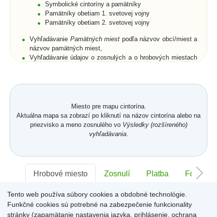
Symbolické cintoríny a pamätníky
Pamätníky obetiam 1. svetovej vojny
Pamätníky obetiam 2. svetovej vojny
Vyhľadávanie
Pamätných miest
podľa názvov obcí/miest a
názvov pamätných miest,
Vyhľadávanie údajov o zosnulých a o hrobových miestach
podľa priezviska, mena a rodného priezviska (len pre
cintoríny),
Rozšírené vyhľadávanie zosnulých aj podľa dátumu
narodenia, dátumu úmrtia, polohy hrobového miesta, a to
buď na cintorínoch konkrétnej obce/mesta, alebo na
Miesto pre mapu cintorína.
všetkých cintorínoch obcí/miest umiestnených na portáli,
Aktuálna mapa sa zobrazí po kliknutí na názov cintorína alebo na
Zobrazenie zoznamov zosnulých na vyhľadaných
priezvisko a meno zosnulého vo
Výsledky (rozšíreného)
symbolických cintorínoch a/alebo pamätníkoch s
vyhľadávania
.
fotogalériami,
Vyhľadanie všetkých pamätných miest v obci/meste,
Prehľadné usporiadanie databázových záznamov cintorína
v
Karte hrobového miesta
s fotografiou náhrobku.
Karta
Hrobové miesto
Zosnulí
Platba
Foto
hrobového miesta
je členená na jednotlivé záložky -
Hrobové miesto
,
Zosnulí
,
Platba
,
Foto
,
Memoarty
,
QR kód
,
Tento web používa súbory cookies a obdobné technológie.
Sektor:
Kronika
-
,
Rad:
-
Číslo:
-
Funkčné cookies sú potrebné na zabezpečenie funkcionality
Záložka
Hrobové miesto
obsahuje položky: číslo hrobového
miesta, dĺžka, šírka, plocha a hĺbka hrobového miesta,
stránky (zapamätanie nastavenia jazyka, prihlásenie, ochrana