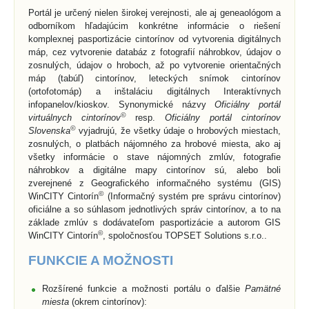
Portál je určený nielen širokej verejnosti, ale aj geneaológom a
odborníkom hľadajúcim konkrétne informácie o riešení
komplexnej pasportizácie cintorínov od vytvorenia digitálnych
máp, cez vytvorenie databáz z fotografií náhrobkov, údajov o
zosnulých, údajov o hroboch, až po vytvorenie orientačných
máp (tabúľ) cintorínov, leteckých snímok cintorínov
(ortofotomáp) a inštaláciu digitálnych Interaktívnych
infopanelov/kioskov. Synonymické názvy
Oficiálny portál
©
virtuálnych cintorínov
resp.
Oficiálny portál cintorínov
©
Slovenska
vyjadrujú, že všetky údaje o hrobových miestach,
zosnulých, o platbách nájomného za hrobové miesta, ako aj
všetky informácie o stave nájomných zmlúv, fotografie
náhrobkov a digitálne mapy cintorínov sú, alebo boli
zverejnené z Geografického informačného systému (GIS)
©
WinCITY Cintorín
(Informačný systém pre správu cintorínov)
oficiálne a so súhlasom jednotlivých správ cintorínov, a to na
základe zmlúv s dodávateľom pasportizácie a autorom GIS
©
WinCITY Cintorín
, spoločnosťou TOPSET Solutions s.r.o..
FUNKCIE A MOŽNOSTI
Rozšírené funkcie a možnosti portálu o ďalšie
Pamätné
miesta
(okrem cintorínov):