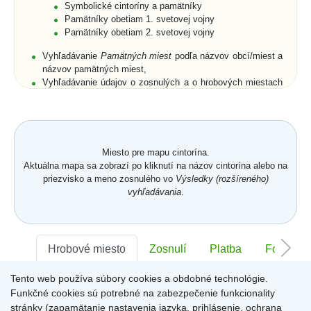
Symbolické cintoríny a pamätníky
Pamätníky obetiam 1. svetovej vojny
Pamätníky obetiam 2. svetovej vojny
Vyhľadávanie
Pamätných miest
podľa názvov obcí/miest a
názvov pamätných miest,
Vyhľadávanie údajov o zosnulých a o hrobových miestach
podľa priezviska, mena a rodného priezviska (len pre
cintoríny),
Rozšírené vyhľadávanie zosnulých aj podľa dátumu
narodenia, dátumu úmrtia, polohy hrobového miesta, a to
buď na cintorínoch konkrétnej obce/mesta, alebo na
Miesto pre mapu cintorína.
všetkých cintorínoch obcí/miest umiestnených na portáli,
Aktuálna mapa sa zobrazí po kliknutí na názov cintorína alebo na
Zobrazenie zoznamov zosnulých na vyhľadaných
priezvisko a meno zosnulého vo
Výsledky (rozšíreného)
symbolických cintorínoch a/alebo pamätníkoch s
vyhľadávania
.
fotogalériami,
Vyhľadanie všetkých pamätných miest v obci/meste,
Prehľadné usporiadanie databázových záznamov cintorína
v
Karte hrobového miesta
s fotografiou náhrobku.
Karta
Hrobové miesto
Zosnulí
Platba
Foto
hrobového miesta
je členená na jednotlivé záložky -
Hrobové miesto
,
Zosnulí
,
Platba
,
Foto
,
Memoarty
,
QR kód
,
Tento web používa súbory cookies a obdobné technológie.
Sektor:
Kronika
-
,
Rad:
-
Číslo:
-
Funkčné cookies sú potrebné na zabezpečenie funkcionality
Záložka
Hrobové miesto
obsahuje položky: číslo hrobového
miesta, dĺžka, šírka, plocha a hĺbka hrobového miesta,
stránky (zapamätanie nastavenia jazyka, prihlásenie, ochrana