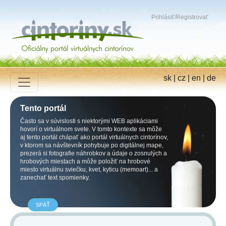
Prihlásiť
/
Registrovať
sk
|
cz
|
en
|
de
Tento portál
Často sa v súvislosti s niektorými WEB aplikáciami
hovorí o virtuálnom svete. V tomto kontexte sa môže
aj tento portál chápať ako portál virtuálnych cintorínov,
v ktorom sa návštevník pohybuje po digitálnej mape,
prezerá si fotografie náhrobkov a údaje o zosnulých a
hrobových miestach a môže položiť na hrobové
miesto virtuálnu sviečku, kvet, kyticu (memoart)... a
zanechať text spomienky.
SPÄŤ