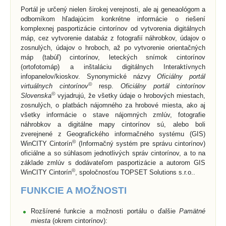
Portál je určený nielen širokej verejnosti, ale aj geneaológom a
odborníkom hľadajúcim konkrétne informácie o riešení
komplexnej pasportizácie cintorínov od vytvorenia digitálnych
máp, cez vytvorenie databáz z fotografií náhrobkov, údajov o
zosnulých, údajov o hroboch, až po vytvorenie orientačných
máp (tabúľ) cintorínov, leteckých snímok cintorínov
(ortofotomáp) a inštaláciu digitálnych Interaktívnych
infopanelov/kioskov. Synonymické názvy
Oficiálny portál
©
virtuálnych cintorínov
resp.
Oficiálny portál cintorínov
©
Slovenska
vyjadrujú, že všetky údaje o hrobových miestach,
zosnulých, o platbách nájomného za hrobové miesta, ako aj
všetky informácie o stave nájomných zmlúv, fotografie
náhrobkov a digitálne mapy cintorínov sú, alebo boli
zverejnené z Geografického informačného systému (GIS)
©
WinCITY Cintorín
(Informačný systém pre správu cintorínov)
oficiálne a so súhlasom jednotlivých správ cintorínov, a to na
základe zmlúv s dodávateľom pasportizácie a autorom GIS
©
WinCITY Cintorín
, spoločnosťou TOPSET Solutions s.r.o..
FUNKCIE A MOŽNOSTI
Rozšírené funkcie a možnosti portálu o ďalšie
Pamätné
miesta
(okrem cintorínov):