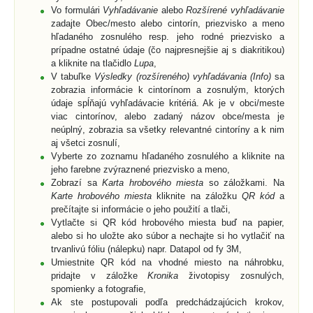
Vo formulári
Vyhľadávanie
alebo
Rozšírené vyhľadávanie
zadajte Obec/mesto alebo cintorín, priezvisko a meno
hľadaného zosnulého resp. jeho rodné priezvisko a
prípadne ostatné údaje (čo najpresnejšie aj s diakritikou)
a kliknite na tlačidlo
Lupa
,
V tabuľke
Výsledky (rozšíreného) vyhľadávania (Info)
sa
zobrazia informácie k cintorínom a zosnulým, ktorých
údaje spĺňajú vyhľadávacie kritériá. Ak je v obci/meste
viac cintorínov, alebo zadaný názov obce/mesta je
neúplný, zobrazia sa všetky relevantné cintoríny a k nim
aj všetci zosnulí,
Vyberte zo zoznamu hľadaného zosnulého a kliknite na
jeho farebne zvýraznené priezvisko a meno,
Zobrazí sa
Karta hrobového miesta
so záložkami. Na
Karte hrobového miesta
kliknite na záložku
QR kód
a
prečítajte si informácie o jeho použití a tlači,
Vytlačte si QR kód hrobového miesta buď na papier,
alebo si ho uložte ako súbor a nechajte si ho vytlačiť na
trvanlivú fóliu (nálepku) napr. Datapol od fy 3M,
Umiestnite QR kód na vhodné miesto na náhrobku,
pridajte v záložke
Kronika
životopisy zosnulých,
spomienky a fotografie,
Ak ste postupovali podľa predchádzajúcich krokov,