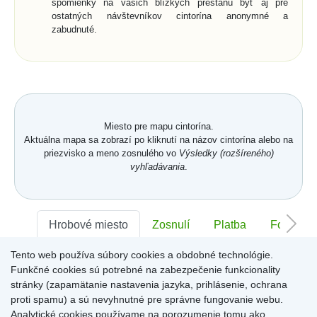
spomienky na vašich blízkych prestanú byť aj pre
ostatných návštevníkov cintorína anonymné a
zabudnuté.
Miesto pre mapu cintorína.
Aktuálna mapa sa zobrazí po kliknutí na názov cintorína alebo na
priezvisko a meno zosnulého vo
Výsledky (rozšíreného)
vyhľadávania
.
Hrobové miesto
Zosnulí
Platba
Foto
Tento web používa súbory cookies a obdobné technológie.
Sektor:
-
Rad:
-
Číslo:
-
Funkčné cookies sú potrebné na zabezpečenie funkcionality
stránky (zapamätanie nastavenia jazyka, prihlásenie, ochrana
proti spamu) a sú nevyhnutné pre správne fungovanie webu.
Miesto pre informácie o hrobovom mieste
Analytické cookies používame na porozumenie tomu ako