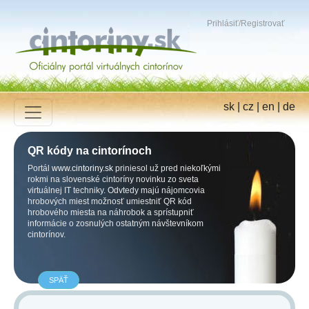
Prihlásiť
/
Registrovať
sk
|
cz
|
en
|
de
QR kódy na cintorínoch
Portál
www.cintoriny.sk
priniesol už pred niekoľkými
rokmi na slovenské cintoríny novinku zo sveta
virtuálnej IT techniky. Odvtedy majú nájomcovia
hrobových miest možnosť umiestniť QR kód
hrobového miesta na náhrobok a sprístupniť
informácie o zosnulých ostatným návštevníkom
cintorínov.
SPÄŤ