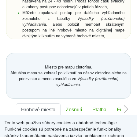
nastavená na 24 - 48 hodín. Počas tohoto času sviečky
a kahany postupne dohorievajú v piatich fázach,
Môžete zopakovať postup pre ďalšieho vyhľadaného
zosnulého z tabuľky
Výsledky (rozšíreného)
vyhľadávania
, alebo položiť memoart skráteným
postupom na iné hrobové miesto na digitálnej mape
dvojitým kliknutím na vybrané hrobové miesto,
Ak si z ponuky memoartov vyberiete memoart a
kliknutím ho umiestnite na hrobové miesto na digitálnej
mape, nemusíte vyplniť pole
Text spomienky
a
Od koho
,
ale môžete prejsť na digitálnu mapu buď cez vyznačený
text nad memoartami, alebo cez ikonu
Mapa
.
Miesto pre mapu cintorína.
Aktuálna mapa sa zobrazí po kliknutí na názov cintorína alebo na
priezvisko a meno zosnulého vo
Výsledky (rozšíreného)
vyhľadávania
.
Hrobové miesto
Zosnulí
Platba
Foto
Tento web používa súbory cookies a obdobné technológie.
Sektor:
-
Rad:
-
Číslo:
-
Funkčné cookies sú potrebné na zabezpečenie funkcionality
stránky (zapamätanie nastavenia jazyka, prihlásenie, ochrana