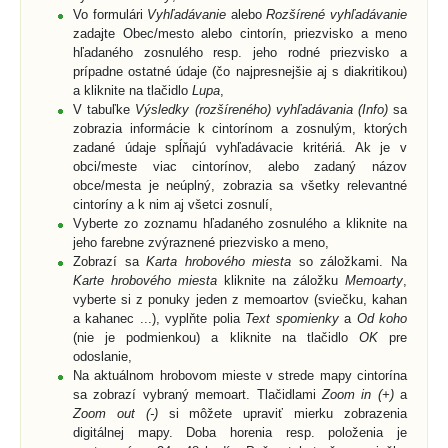
Vo formulári
Vyhľadávanie
alebo
Rozšírené vyhľadávanie
zadajte Obec/mesto alebo cintorín, priezvisko a meno
hľadaného zosnulého resp. jeho rodné priezvisko a
prípadne ostatné údaje (čo najpresnejšie aj s diakritikou)
a kliknite na tlačidlo
Lupa
,
V tabuľke
Výsledky (rozšíreného) vyhľadávania (Info)
sa
zobrazia informácie k cintorínom a zosnulým, ktorých
zadané údaje spĺňajú vyhľadávacie kritériá. Ak je v
obci/meste viac cintorínov, alebo zadaný názov
obce/mesta je neúplný, zobrazia sa všetky relevantné
cintoríny a k nim aj všetci zosnulí,
Vyberte zo zoznamu hľadaného zosnulého a kliknite na
jeho farebne zvýraznené priezvisko a meno,
Zobrazí sa
Karta hrobového miesta
so záložkami. Na
Karte hrobového miesta
kliknite na záložku
Memoarty
,
vyberte si z ponuky jeden z memoartov (sviečku, kahan
a kahanec ...), vyplňte polia
Text spomienky
a
Od koho
(nie je podmienkou) a kliknite na tlačidlo
OK
pre
odoslanie,
Na aktuálnom hrobovom mieste v strede mapy cintorína
sa zobrazí vybraný memoart. Tlačidlami
Zoom in (+)
a
Zoom out (-)
si môžete upraviť mierku zobrazenia
digitálnej mapy. Doba horenia resp. položenia je