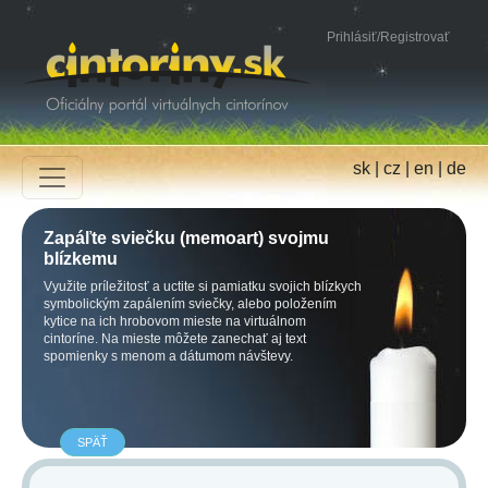
Prihlásiť
/
Registrovať
sk
|
cz
|
en
|
de
Zapáľte sviečku (memoart) svojmu
blízkemu
Využite príležitosť a uctite si pamiatku svojich blízkych
symbolickým zapálením sviečky, alebo položením
kytice na ich hrobovom mieste na virtuálnom
cintoríne. Na mieste môžete zanechať aj text
spomienky s menom a dátumom návštevy.
SPÄŤ