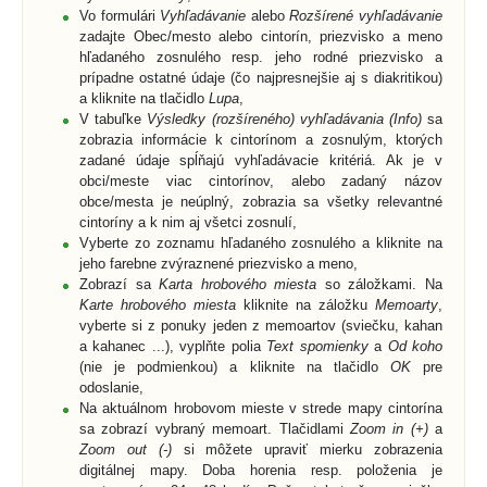
Vo formulári
Vyhľadávanie
alebo
Rozšírené vyhľadávanie
zadajte Obec/mesto alebo cintorín, priezvisko a meno
hľadaného zosnulého resp. jeho rodné priezvisko a
prípadne ostatné údaje (čo najpresnejšie aj s diakritikou)
a kliknite na tlačidlo
Lupa
,
V tabuľke
Výsledky (rozšíreného) vyhľadávania (Info)
sa
zobrazia informácie k cintorínom a zosnulým, ktorých
zadané údaje spĺňajú vyhľadávacie kritériá. Ak je v
obci/meste viac cintorínov, alebo zadaný názov
obce/mesta je neúplný, zobrazia sa všetky relevantné
cintoríny a k nim aj všetci zosnulí,
Vyberte zo zoznamu hľadaného zosnulého a kliknite na
jeho farebne zvýraznené priezvisko a meno,
Zobrazí sa
Karta hrobového miesta
so záložkami. Na
Karte hrobového miesta
kliknite na záložku
Memoarty
,
vyberte si z ponuky jeden z memoartov (sviečku, kahan
a kahanec ...), vyplňte polia
Text spomienky
a
Od koho
(nie je podmienkou) a kliknite na tlačidlo
OK
pre
odoslanie,
Na aktuálnom hrobovom mieste v strede mapy cintorína
sa zobrazí vybraný memoart. Tlačidlami
Zoom in (+)
a
Zoom out (-)
si môžete upraviť mierku zobrazenia
digitálnej mapy. Doba horenia resp. položenia je