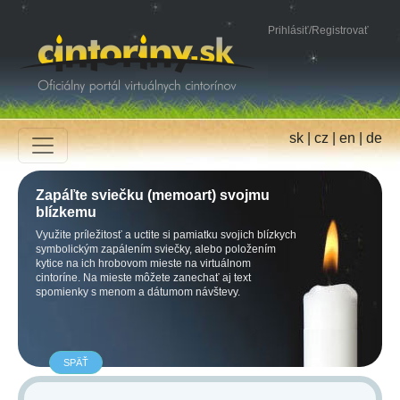
Prihlásiť
/
Registrovať
sk
|
cz
|
en
|
de
Zapáľte sviečku (memoart) svojmu
blízkemu
Využite príležitosť a uctite si pamiatku svojich blízkych
symbolickým zapálením sviečky, alebo položením
kytice na ich hrobovom mieste na virtuálnom
cintoríne. Na mieste môžete zanechať aj text
spomienky s menom a dátumom návštevy.
SPÄŤ