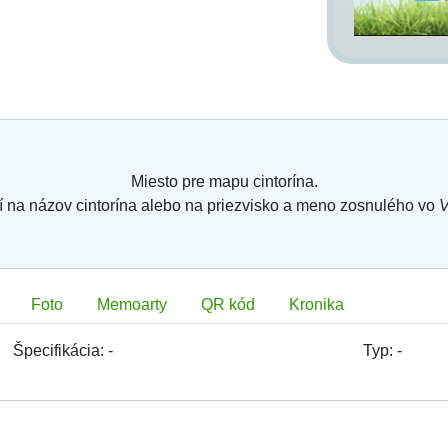
Miesto pre mapu cintorína.
í na názov cintorína alebo na priezvisko a meno zosnulého vo
V
Foto
Memoarty
QR kód
Kronika
Špecifikácia:
-
Typ:
-