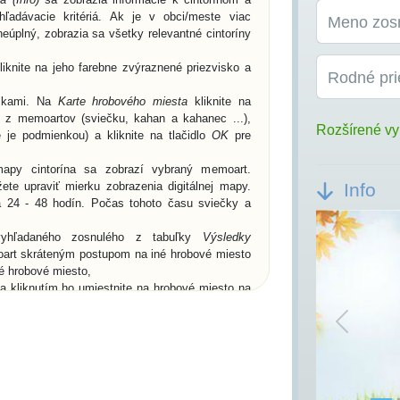
ľadávacie kritériá. Ak je v obci/meste viac
Meno zos
eúplný, zobrazia sa všetky relevantné cintoríny
knite na jeho farebne zvýraznené priezvisko a
Rodné pri
žkami. Na
Karte hrobového miesta
kliknite na
n z memoartov (sviečku, kahan a kahanec ...),
Rozšírené vy
 je podmienkou) a kliknite na tlačidlo
OK
pre
apy cintorína sa zobrazí vybraný memoart.
te upraviť mierku zobrazenia digitálnej mapy.
Info
a 24 - 48 hodín. Počas tohoto času sviečky a
vyhľadaného zosnulého z tabuľky
Výsledky
oart skráteným postupom na iné hrobové miesto
né hrobové miesto,
 kliknutím ho umiestnite na hrobové miesto na
 spomienky
a
Od koho
, ale môžete prejsť na
moartami, alebo cez ikonu
Mapa
.
Previou