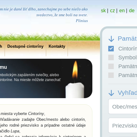
m nie je dané žiť dlho, zanechajme po sebe niečo ako
sk
|
cz
|
en
|
de
svedectvo, že sme boli na svete.
Plinius
Pamätn
ch
Dostupné cintoríny
Kontakty
Cintorí
Symboli
Pamätní
emu
Pamätní
symbolickým zapálením sviečky, alebo
cintoríne. Na mieste môžete zanechať
Vyhľa
Obec/mest
 miesta
vyberte
Cintoríny
,
hľadávanie
zadajte Obec/mesto alebo cintorín,
Priezvisk
jeho rodné priezvisko a prípadne ostatné údaje
lačidlo
Lupa
,
a (Info)
sa zobrazia informácie k cintorínom a