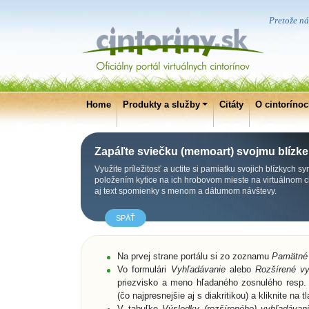
Pretože ná
Home
Produkty a služby
Citáty
O cintoríno
Zapáľte sviečku (memoart) svojmu blízk
Využite príležitosť a uctite si pamiatku svojich blízkych 
položením kytice na ich hrobovom mieste na virtuálnom 
aj text spomienky s menom a dátumom návštevy.
SPÄŤ
Na prvej strane portálu si zo zoznamu
Pamätné
Vo formulári
Vyhľadávanie
alebo
Rozšírené vy
priezvisko a meno hľadaného zosnulého resp. 
(čo najpresnejšie aj s diakritikou) a kliknite na t
V tabuľke
Výsledky (rozšíreného) vyhľadávani