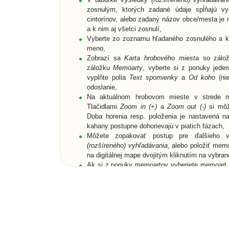
zosnulým, ktorých zadané údaje spĺňajú vyh
cintorínov, alebo zadaný názov obce/mesta je n
a k nim aj všetci zosnulí,
Vyberte zo zoznamu hľadaného zosnulého a kli
meno,
Zobrazí sa
Karta hrobového miesta
so zálo
záložku
Memoarty
, vyberte si z ponuky jede
vyplňte polia
Text spomienky
a
Od koho
(nie
odoslanie,
Na aktuálnom hrobovom mieste v strede m
Tlačidlami
Zoom in (+)
a
Zoom out (-)
si môže
Doba horenia resp. položenia je nastavená n
kahany postupne dohorievajú v piatich fázach,
Môžete zopakovať postup pre ďalšieho 
(rozšíreného) vyhľadávania
, alebo položiť mem
na digitálnej mape dvojitým kliknutím na vybra
Ak si z ponuky memoartov vyberiete memoart a
digitálnej mape, nemusíte vyplniť pole
Text
digitálnu mapu buď cez vyznačený text nad me