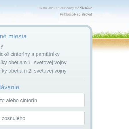
07.08.2026 17:59 meniny má
Štefánia
Prihlásiť
/
Registrovať
é miesta
ny
cké cintoríny a pamätníky
ky obetiam 1. svetovej vojny
ky obetiam 2. svetovej vojny
dávanie
o alebo cintorín
o zosnulého