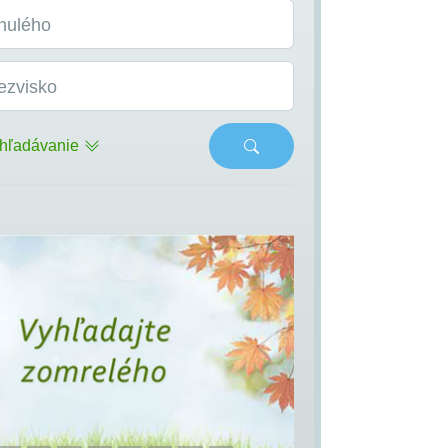
nulého
ezvisko
hľadávanie
s
Next