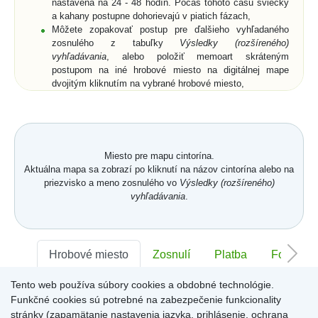
nastavená na 24 - 48 hodín. Počas tohoto času sviečky
a kahany postupne dohorievajú v piatich fázach,
Môžete zopakovať postup pre ďalšieho vyhľadaného
zosnulého z tabuľky
Výsledky (rozšíreného)
vyhľadávania
, alebo položiť memoart skráteným
postupom na iné hrobové miesto na digitálnej mape
dvojitým kliknutím na vybrané hrobové miesto,
Ak si z ponuky memoartov vyberiete memoart a
kliknutím ho umiestnite na hrobové miesto na digitálnej
mape, nemusíte vyplniť pole
Text spomienky
a
Od koho
,
ale môžete prejsť na digitálnu mapu buď cez vyznačený
text nad memoartami, alebo cez ikonu
Mapa
.
Miesto pre mapu cintorína.
Aktuálna mapa sa zobrazí po kliknutí na názov cintorína alebo na
priezvisko a meno zosnulého vo
Výsledky (rozšíreného)
vyhľadávania
.
Hrobové miesto
Zosnulí
Platba
Foto
Tento web používa súbory cookies a obdobné technológie.
Sektor:
-
Rad:
-
Číslo:
-
Funkčné cookies sú potrebné na zabezpečenie funkcionality
stránky (zapamätanie nastavenia jazyka, prihlásenie, ochrana