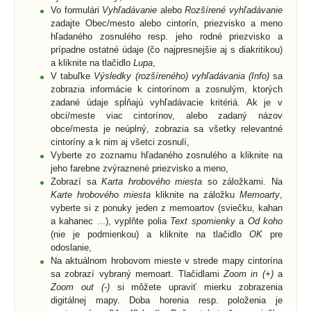
Vo formulári
Vyhľadávanie
alebo
Rozšírené vyhľadávanie
zadajte Obec/mesto alebo cintorín, priezvisko a meno
hľadaného zosnulého resp. jeho rodné priezvisko a
prípadne ostatné údaje (čo najpresnejšie aj s diakritikou)
a kliknite na tlačidlo
Lupa
,
V tabuľke
Výsledky (rozšíreného) vyhľadávania (Info)
sa
zobrazia informácie k cintorínom a zosnulým, ktorých
zadané údaje spĺňajú vyhľadávacie kritériá. Ak je v
obci/meste viac cintorínov, alebo zadaný názov
obce/mesta je neúplný, zobrazia sa všetky relevantné
cintoríny a k nim aj všetci zosnulí,
Vyberte zo zoznamu hľadaného zosnulého a kliknite na
jeho farebne zvýraznené priezvisko a meno,
Zobrazí sa
Karta hrobového miesta
so záložkami. Na
Karte hrobového miesta
kliknite na záložku
Memoarty
,
vyberte si z ponuky jeden z memoartov (sviečku, kahan
a kahanec ...), vyplňte polia
Text spomienky
a
Od koho
(nie je podmienkou) a kliknite na tlačidlo
OK
pre
odoslanie,
Na aktuálnom hrobovom mieste v strede mapy cintorína
sa zobrazí vybraný memoart. Tlačidlami
Zoom in (+)
a
Zoom out (-)
si môžete upraviť mierku zobrazenia
digitálnej mapy. Doba horenia resp. položenia je