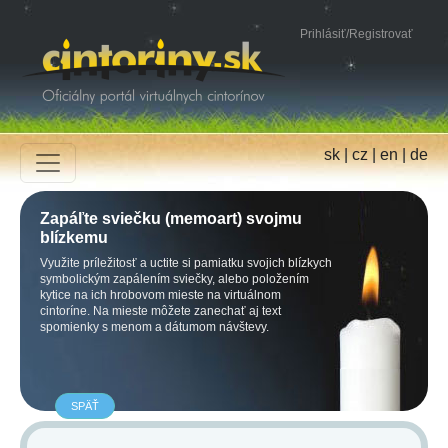
Prihlásiť
/
Registrovať
sk
|
cz
|
en
|
de
Zapáľte sviečku (memoart) svojmu
blízkemu
Využite príležitosť a uctite si pamiatku svojich blízkych
symbolickým zapálením sviečky, alebo položením
kytice na ich hrobovom mieste na virtuálnom
cintoríne. Na mieste môžete zanechať aj text
spomienky s menom a dátumom návštevy.
SPÄŤ