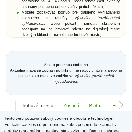
nastavená na 24 - 48 hodín. Počas tohoto času sviečky
a kahany postupne dohorievajú v piatich fázach,
Môžete zopakovať postup pre ďalšieho vyhľadaného
zosnulého z tabuľky
Výsledky (rozšíreného)
vyhľadávania
, alebo položiť memoart skráteným
postupom na iné hrobové miesto na digitálnej mape
dvojitým kliknutím na vybrané hrobové miesto,
Ak si z ponuky memoartov vyberiete memoart a
kliknutím ho umiestnite na hrobové miesto na digitálnej
mape, nemusíte vyplniť pole
Text spomienky
a
Od koho
,
ale môžete prejsť na digitálnu mapu buď cez vyznačený
text nad memoartami, alebo cez ikonu
Mapa
.
Miesto pre mapu cintorína.
Aktuálna mapa sa zobrazí po kliknutí na názov cintorína alebo na
priezvisko a meno zosnulého vo
Výsledky (rozšíreného)
vyhľadávania
.
Hrobové miesto
Zosnulí
Platba
Foto
Tento web používa súbory cookies a obdobné technológie.
Sektor:
-
Rad:
-
Číslo:
-
Funkčné cookies sú potrebné na zabezpečenie funkcionality
stránky (zapamätanie nastavenia jazyka, prihlásenie, ochrana