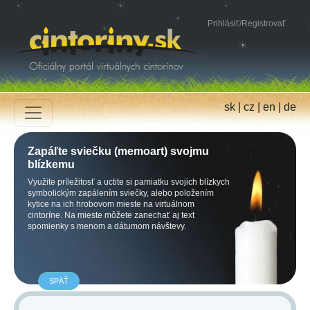
Prihlásiť
/
Registrovať
sk
|
cz
|
en
|
de
Zapáľte sviečku (memoart) svojmu
blízkemu
Využite príležitosť a uctite si pamiatku svojich blízkych
symbolickým zapálením sviečky, alebo položením
kytice na ich hrobovom mieste na virtuálnom
cintoríne. Na mieste môžete zanechať aj text
spomienky s menom a dátumom návštevy.
SPÄŤ