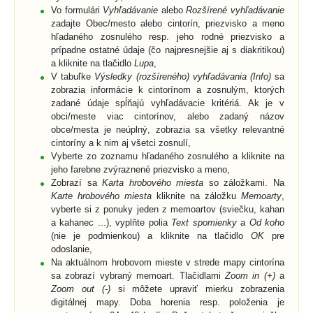
Vo formulári
Vyhľadávanie
alebo
Rozšírené vyhľadávanie
zadajte Obec/mesto alebo cintorín, priezvisko a meno
hľadaného zosnulého resp. jeho rodné priezvisko a
prípadne ostatné údaje (čo najpresnejšie aj s diakritikou)
a kliknite na tlačidlo
Lupa
,
V tabuľke
Výsledky (rozšíreného) vyhľadávania (Info)
sa
zobrazia informácie k cintorínom a zosnulým, ktorých
zadané údaje spĺňajú vyhľadávacie kritériá. Ak je v
obci/meste viac cintorínov, alebo zadaný názov
obce/mesta je neúplný, zobrazia sa všetky relevantné
cintoríny a k nim aj všetci zosnulí,
Vyberte zo zoznamu hľadaného zosnulého a kliknite na
jeho farebne zvýraznené priezvisko a meno,
Zobrazí sa
Karta hrobového miesta
so záložkami. Na
Karte hrobového miesta
kliknite na záložku
Memoarty
,
vyberte si z ponuky jeden z memoartov (sviečku, kahan
a kahanec ...), vyplňte polia
Text spomienky
a
Od koho
(nie je podmienkou) a kliknite na tlačidlo
OK
pre
odoslanie,
Na aktuálnom hrobovom mieste v strede mapy cintorína
sa zobrazí vybraný memoart. Tlačidlami
Zoom in (+)
a
Zoom out (-)
si môžete upraviť mierku zobrazenia
digitálnej mapy. Doba horenia resp. položenia je