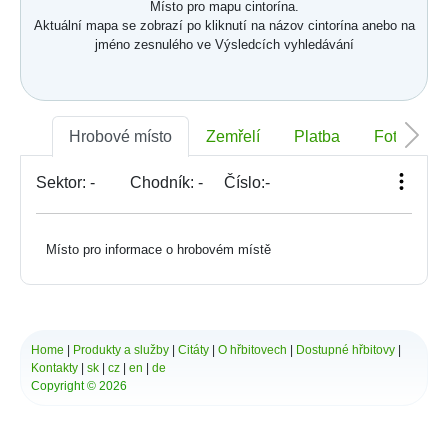
Místo pro mapu cintorína.
Aktuální mapa se zobrazí po kliknutí na názov cintorína anebo na
jméno zesnulého ve Výsledcích vyhledávání
Hrobové místo
Zemřelí
Platba
Foto
Sektor:
-
Chodník:
-
Číslo:
-
Místo pro informace o hrobovém místě
Home
|
Produkty a služby
|
Citáty
|
O hřbitovech
|
Dostupné hřbitovy
|
Kontakty
|
sk
|
cz
|
en
|
de
Copyright © 2026