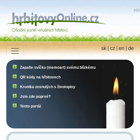
Přih
sk
|
cz
|
en
|
de
Zapalte svíčku (memoart) svému blízkému
QR kódy na hřbitovech
Kronika zesnulých s životopisy
Jste zde poprvé?
Tento portál