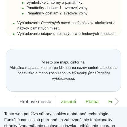
Symbolické cintoríny a pamätníky
Pamätníky obetiam 1. svetovej vojny
Pamätníky obetiam 2. svetovej vojny
Vyhľadávanie
Pamätných miest
podľa názvov obcí/miest a
názvov pamätných miest,
Vyhľadávanie údajov o zosnulých a o hrobových miestach
podľa priezviska, mena a rodného priezviska (len pre
cintoríny),
Rozšírené vyhľadávanie zosnulých aj podľa dátumu
narodenia, dátumu úmrtia, polohy hrobového miesta, a to
buď na cintorínoch konkrétnej obce/mesta, alebo na
Miesto pre mapu cintorína.
všetkých cintorínoch obcí/miest umiestnených na portáli,
Aktuálna mapa sa zobrazí po kliknutí na názov cintorína alebo na
Zobrazenie zoznamov zosnulých na vyhľadaných
priezvisko a meno zosnulého vo
Výsledky (rozšíreného)
symbolických cintorínoch a/alebo pamätníkoch s
vyhľadávania
.
fotogalériami,
Vyhľadanie všetkých pamätných miest v obci/meste,
Prehľadné usporiadanie databázových záznamov cintorína
v
Karte hrobového miesta
s fotografiou náhrobku.
Karta
Hrobové miesto
Zosnulí
Platba
Foto
hrobového miesta
je členená na jednotlivé záložky -
Hrobové miesto
,
Zosnulí
,
Platba
,
Foto
,
Memoarty
,
QR kód
,
Tento web používa súbory cookies a obdobné technológie.
Sektor:
Kronika
-
,
Rad:
-
Číslo:
-
Funkčné cookies sú potrebné na zabezpečenie funkcionality
Záložka
Hrobové miesto
obsahuje položky: číslo hrobového
miesta, dĺžka, šírka, plocha a hĺbka hrobového miesta,
stránky (zapamätanie nastavenia jazyka, prihlásenie, ochrana