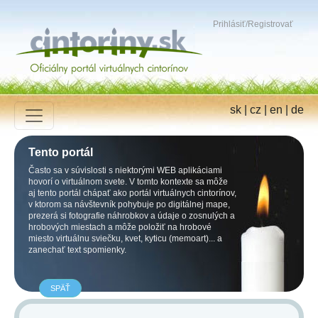
Prihlásiť
/
Registrovať
sk
|
cz
|
en
|
de
Tento portál
Často sa v súvislosti s niektorými WEB aplikáciami
hovorí o virtuálnom svete. V tomto kontexte sa môže
aj tento portál chápať ako portál virtuálnych cintorínov,
v ktorom sa návštevník pohybuje po digitálnej mape,
prezerá si fotografie náhrobkov a údaje o zosnulých a
hrobových miestach a môže položiť na hrobové
miesto virtuálnu sviečku, kvet, kyticu (memoart)... a
zanechať text spomienky.
SPÄŤ