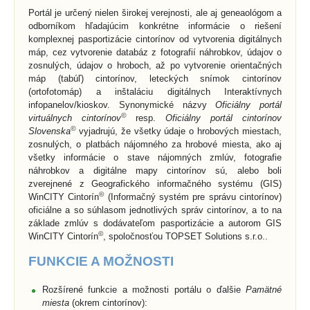
Portál je určený nielen širokej verejnosti, ale aj geneaológom a
odborníkom hľadajúcim konkrétne informácie o riešení
komplexnej pasportizácie cintorínov od vytvorenia digitálnych
máp, cez vytvorenie databáz z fotografií náhrobkov, údajov o
zosnulých, údajov o hroboch, až po vytvorenie orientačných
máp (tabúľ) cintorínov, leteckých snímok cintorínov
(ortofotomáp) a inštaláciu digitálnych Interaktívnych
infopanelov/kioskov. Synonymické názvy
Oficiálny portál
©
virtuálnych cintorínov
resp.
Oficiálny portál cintorínov
©
Slovenska
vyjadrujú, že všetky údaje o hrobových miestach,
zosnulých, o platbách nájomného za hrobové miesta, ako aj
všetky informácie o stave nájomných zmlúv, fotografie
náhrobkov a digitálne mapy cintorínov sú, alebo boli
zverejnené z Geografického informačného systému (GIS)
©
WinCITY Cintorín
(Informačný systém pre správu cintorínov)
oficiálne a so súhlasom jednotlivých správ cintorínov, a to na
základe zmlúv s dodávateľom pasportizácie a autorom GIS
©
WinCITY Cintorín
, spoločnosťou TOPSET Solutions s.r.o..
FUNKCIE A MOŽNOSTI
Rozšírené funkcie a možnosti portálu o ďalšie
Pamätné
miesta
(okrem cintorínov):