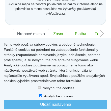
Aktuálna mapa sa zobrazí po kliknutí na názov cintorína alebo na
priezvisko a meno zosnulého vo
Výsledky (rozšíreného)
vyhľadávania
.
Hrobové miesto
Zosnulí
Platba
Foto
Tento web používa súbory cookies a obdobné technológie.
Sektor:
-
Rad:
-
Číslo:
-
Funkčné cookies sú potrebné na zabezpečenie funkcionality
stránky (zapamätanie nastavenia jazyka, prihlásenie, ochrana
proti spamu) a sú nevyhnutné pre správne fungovanie webu.
Miesto pre informácie o hrobovom mieste
Analytické cookies používame na porozumenie tomu ako
návštevníci používajú web stránku, ktorá funkcionalita je
najčastejšie využívaná apod. Svoj súhlas s použitím analytických
cookies vyjadrite prostredníctvom tohto formulára.
Home
|
Produkty a služby
|
Citáty
|
O cintorínoch
|
Dostupné cintoríny
|
Nevyhnutné cookies
Kontakty
|
sk
|
cz
|
en
|
de
Copyright © 2026
Analytické cookies
Uložiť nastavenia