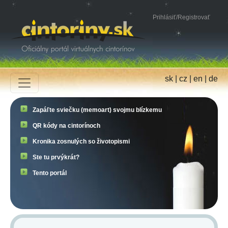
Prihlásiť
/
Registrovať
sk
|
cz
|
en
|
de
Zapáľte sviečku (memoart) svojmu blízkemu
QR kódy na cintorínoch
Kronika zosnulých so životopismi
Ste tu prvýkrát?
Tento portál