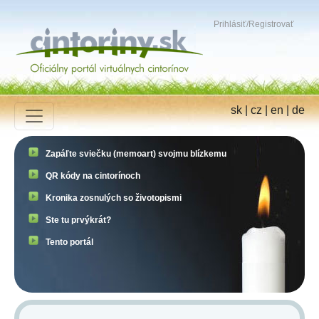
Prihlásiť
/
Registrovať
sk
|
cz
|
en
|
de
Zapáľte sviečku (memoart) svojmu blízkemu
QR kódy na cintorínoch
Kronika zosnulých so životopismi
Ste tu prvýkrát?
Tento portál