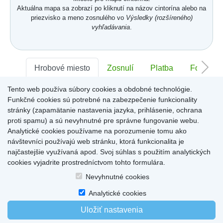
Aktuálna mapa sa zobrazí po kliknutí na názov cintorína alebo na
priezvisko a meno zosnulého vo
Výsledky (rozšíreného)
vyhľadávania
.
Hrobové miesto
Zosnulí
Platba
Foto
Tento web používa súbory cookies a obdobné technológie.
Sektor:
-
Rad:
-
Číslo:
-
Funkčné cookies sú potrebné na zabezpečenie funkcionality
stránky (zapamätanie nastavenia jazyka, prihlásenie, ochrana
proti spamu) a sú nevyhnutné pre správne fungovanie webu.
Miesto pre informácie o hrobovom mieste
Analytické cookies používame na porozumenie tomu ako
návštevníci používajú web stránku, ktorá funkcionalita je
najčastejšie využívaná apod. Svoj súhlas s použitím analytických
cookies vyjadrite prostredníctvom tohto formulára.
Home
|
Produkty a služby
|
Citáty
|
O cintorínoch
|
Dostupné cintoríny
|
Nevyhnutné cookies
Kontakty
|
sk
|
cz
|
en
|
de
Copyright © 2026
Analytické cookies
Uložiť nastavenia