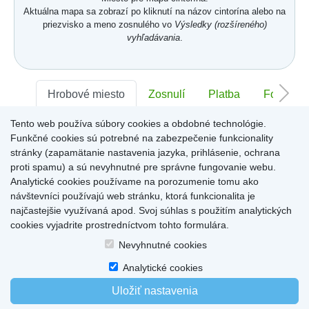
Aktuálna mapa sa zobrazí po kliknutí na názov cintorína alebo na
priezvisko a meno zosnulého vo
Výsledky (rozšíreného)
vyhľadávania
.
Hrobové miesto
Zosnulí
Platba
Foto
Tento web používa súbory cookies a obdobné technológie.
Sektor:
-
Rad:
-
Číslo:
-
Funkčné cookies sú potrebné na zabezpečenie funkcionality
stránky (zapamätanie nastavenia jazyka, prihlásenie, ochrana
proti spamu) a sú nevyhnutné pre správne fungovanie webu.
Miesto pre informácie o hrobovom mieste
Analytické cookies používame na porozumenie tomu ako
návštevníci používajú web stránku, ktorá funkcionalita je
najčastejšie využívaná apod. Svoj súhlas s použitím analytických
cookies vyjadrite prostredníctvom tohto formulára.
Home
|
Produkty a služby
|
Citáty
|
O cintorínoch
|
Dostupné cintoríny
|
Nevyhnutné cookies
Kontakty
|
sk
|
cz
|
en
|
de
Copyright © 2026
Analytické cookies
Uložiť nastavenia