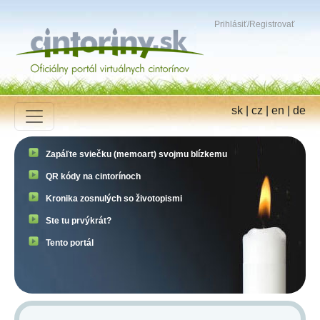
Prihlásiť
/
Registrovať
sk
|
cz
|
en
|
de
Zapáľte sviečku (memoart) svojmu blízkemu
QR kódy na cintorínoch
Kronika zosnulých so životopismi
Ste tu prvýkrát?
Tento portál