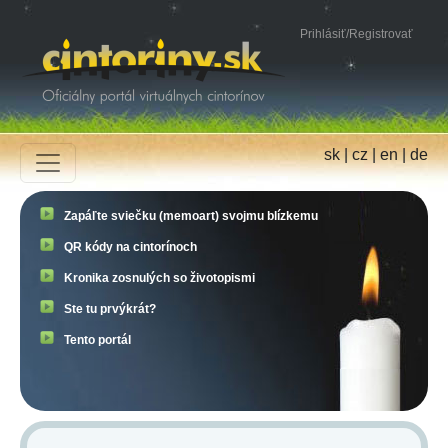
Prihlásiť
/
Registrovať
sk
|
cz
|
en
|
de
Zapáľte sviečku (memoart) svojmu blízkemu
QR kódy na cintorínoch
Kronika zosnulých so životopismi
Ste tu prvýkrát?
Tento portál