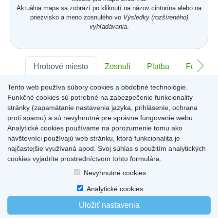
Aktuálna mapa sa zobrazí po kliknutí na názov cintorína alebo na
priezvisko a meno zosnulého vo
Výsledky (rozšíreného)
vyhľadávania
.
Hrobové miesto
Zosnulí
Platba
Foto
Tento web používa súbory cookies a obdobné technológie.
Sektor:
-
Rad:
-
Číslo:
-
Funkčné cookies sú potrebné na zabezpečenie funkcionality
stránky (zapamätanie nastavenia jazyka, prihlásenie, ochrana
proti spamu) a sú nevyhnutné pre správne fungovanie webu.
Miesto pre informácie o hrobovom mieste
Analytické cookies používame na porozumenie tomu ako
návštevníci používajú web stránku, ktorá funkcionalita je
najčastejšie využívaná apod. Svoj súhlas s použitím analytických
cookies vyjadrite prostredníctvom tohto formulára.
Home
|
Produkty a služby
|
Citáty
|
O cintorínoch
|
Dostupné cintoríny
|
Nevyhnutné cookies
Kontakty
|
sk
|
cz
|
en
|
de
Copyright © 2026
Analytické cookies
Uložiť nastavenia