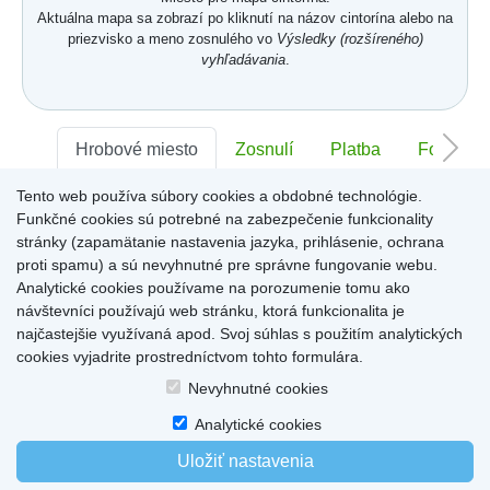
Aktuálna mapa sa zobrazí po kliknutí na názov cintorína alebo na
priezvisko a meno zosnulého vo
Výsledky (rozšíreného)
vyhľadávania
.
Hrobové miesto
Zosnulí
Platba
Foto
Tento web používa súbory cookies a obdobné technológie.
Sektor:
-
Rad:
-
Číslo:
-
Funkčné cookies sú potrebné na zabezpečenie funkcionality
stránky (zapamätanie nastavenia jazyka, prihlásenie, ochrana
proti spamu) a sú nevyhnutné pre správne fungovanie webu.
Miesto pre informácie o hrobovom mieste
Analytické cookies používame na porozumenie tomu ako
návštevníci používajú web stránku, ktorá funkcionalita je
najčastejšie využívaná apod. Svoj súhlas s použitím analytických
cookies vyjadrite prostredníctvom tohto formulára.
Home
|
Produkty a služby
|
Citáty
|
O cintorínoch
|
Dostupné cintoríny
|
Nevyhnutné cookies
Kontakty
|
sk
|
cz
|
en
|
de
Copyright © 2026
Analytické cookies
Uložiť nastavenia