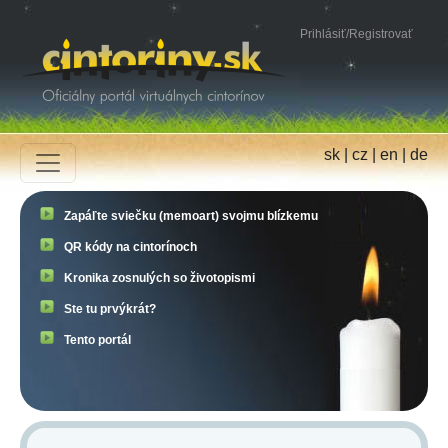
Prihlásiť
/
Registrovať
sk
|
cz
|
en
|
de
Zapáľte sviečku (memoart) svojmu blízkemu
QR kódy na cintorínoch
Kronika zosnulých so životopismi
Ste tu prvýkrát?
Tento portál