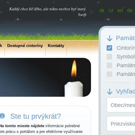
Každý chce žiť dlho, ale nikto nechce byť starý.
sk
|
cz
|
en
|
de
Swift
Pamätn
ch
Dostupné cintoríny
Kontakty
Cintorí
Symboli
Pamätní
Pamätní
Vyhľa
Obec/mest
Ste tu prvýkrát?
Priezvisk
Na tomto mieste nájdete
informácie potrebné
pre prácu s portálom a pre efektívne využívanie