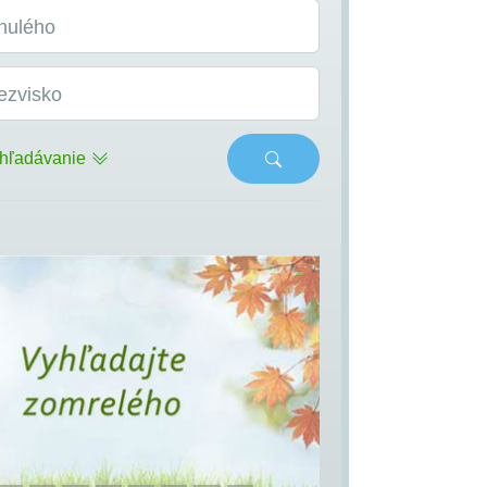
nulého
ezvisko
hľadávanie
s
Next