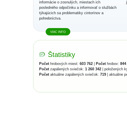
informácie o zosnulých, miestach ich
posledného odpočinku a informovať o službách
týkajúcich sa problematiky cintorínov a
pohrebníctva.
VIAC INFO
Štatistiky
Počet
hrobových miest:
603 762
|
Počet
hrobov:
844
Počet
zapálených sviečok:
1 260 342
| položených k
Počet
aktuálne zapálených sviečok:
719
| aktuálne p