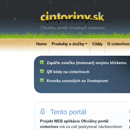
Home
Produkty a služby
Citáty
O cintoríno
Zapáľte sviečku (memoart) svojmu blízkemu
QR kódy na cintorínoch
Kronika zosnulých so životopismi
Tento portál
Projekt WEB aplikácie Oficiálny portál
cintorínov
má za cieľ poskytovať návštevníkom