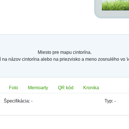
Miesto pre mapu cintorína.
í na názov cintorína alebo na priezvisko a meno zosnulého vo
V
Foto
Memoarty
QR kód
Kronika
Špecifikácia:
-
Typ:
-