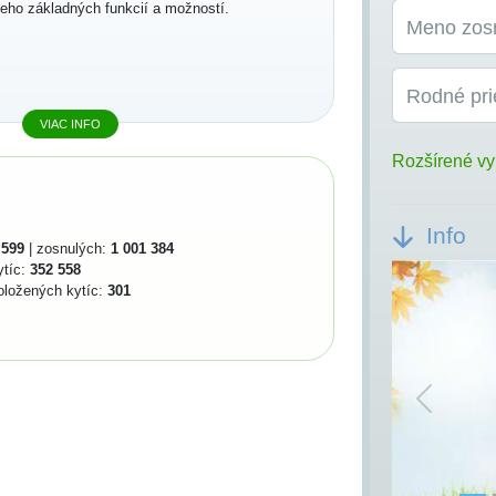
jeho základných funkcií a možností.
Meno zos
Rodné pri
VIAC INFO
Rozšírené vy
Info
 599
| zosnulých:
1 001 384
ytíc:
352 558
oložených kytíc:
301
Previou