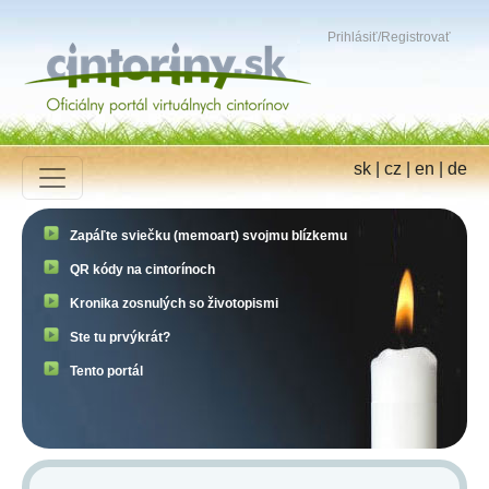
Prihlásiť
/
Registrovať
sk
|
cz
|
en
|
de
Zapáľte sviečku (memoart) svojmu blízkemu
QR kódy na cintorínoch
Kronika zosnulých so životopismi
Ste tu prvýkrát?
Tento portál