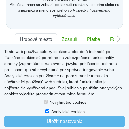
Aktuálna mapa sa zobrazí po kliknutí na názov cintorína alebo na
priezvisko a meno zosnulého vo
Výsledky (rozšíreného)
vyhľadávania
.
Hrobové miesto
Zosnulí
Platba
Foto
Tento web používa súbory cookies a obdobné technológie.
Sektor:
-
Rad:
-
Číslo:
-
Funkčné cookies sú potrebné na zabezpečenie funkcionality
stránky (zapamätanie nastavenia jazyka, prihlásenie, ochrana
proti spamu) a sú nevyhnutné pre správne fungovanie webu.
Miesto pre informácie o hrobovom mieste
Analytické cookies používame na porozumenie tomu ako
návštevníci používajú web stránku, ktorá funkcionalita je
najčastejšie využívaná apod. Svoj súhlas s použitím analytických
cookies vyjadrite prostredníctvom tohto formulára.
Home
|
Produkty a služby
|
Citáty
|
O cintorínoch
|
Dostupné cintoríny
|
Nevyhnutné cookies
Kontakty
|
sk
|
cz
|
en
|
de
Copyright © 2026
Analytické cookies
Uložiť nastavenia