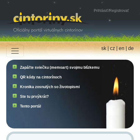
Prihlásiť
/
Registrovať
sk
|
cz
|
en
|
de
Zapáľte sviečku (memoart) svojmu blízkemu
QR kódy na cintorínoch
Kronika zosnulých so životopismi
Ste tu prvýkrát?
Tento portál