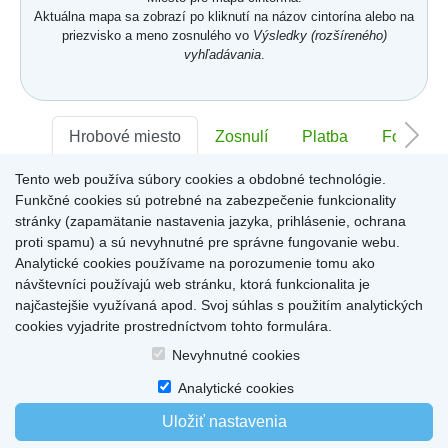
Aktuálna mapa sa zobrazí po kliknutí na názov cintorína alebo na
priezvisko a meno zosnulého vo
Výsledky (rozšíreného)
vyhľadávania
.
Hrobové miesto
Zosnulí
Platba
Foto
Tento web používa súbory cookies a obdobné technológie.
Sektor:
-
Rad:
-
Číslo:
-
Funkčné cookies sú potrebné na zabezpečenie funkcionality
stránky (zapamätanie nastavenia jazyka, prihlásenie, ochrana
proti spamu) a sú nevyhnutné pre správne fungovanie webu.
Miesto pre informácie o hrobovom mieste
Analytické cookies používame na porozumenie tomu ako
návštevníci používajú web stránku, ktorá funkcionalita je
najčastejšie využívaná apod. Svoj súhlas s použitím analytických
cookies vyjadrite prostredníctvom tohto formulára.
Home
|
Produkty a služby
|
Citáty
|
O cintorínoch
|
Dostupné cintoríny
|
Nevyhnutné cookies
Kontakty
|
sk
|
cz
|
en
|
de
Copyright © 2026
Analytické cookies
Uložiť nastavenia