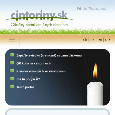
Prihlásiť
/
Registrovať
sk
|
cz
|
en
|
de
Zapáľte sviečku (memoart) svojmu blízkemu
QR kódy na cintorínoch
Kronika zosnulých so životopismi
Ste tu prvýkrát?
Tento portál