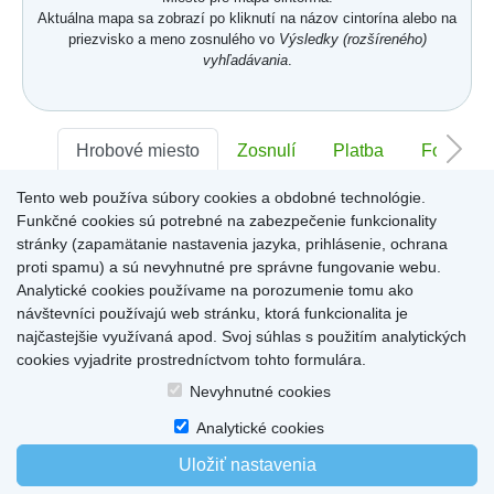
Aktuálna mapa sa zobrazí po kliknutí na názov cintorína alebo na
priezvisko a meno zosnulého vo
Výsledky (rozšíreného)
vyhľadávania
.
Hrobové miesto
Zosnulí
Platba
Foto
Tento web používa súbory cookies a obdobné technológie.
Sektor:
-
Rad:
-
Číslo:
-
Funkčné cookies sú potrebné na zabezpečenie funkcionality
stránky (zapamätanie nastavenia jazyka, prihlásenie, ochrana
proti spamu) a sú nevyhnutné pre správne fungovanie webu.
Miesto pre informácie o hrobovom mieste
Analytické cookies používame na porozumenie tomu ako
návštevníci používajú web stránku, ktorá funkcionalita je
najčastejšie využívaná apod. Svoj súhlas s použitím analytických
cookies vyjadrite prostredníctvom tohto formulára.
Home
|
Produkty a služby
|
Citáty
|
O cintorínoch
|
Dostupné cintoríny
|
Nevyhnutné cookies
Kontakty
|
sk
|
cz
|
en
|
de
Copyright © 2026
Analytické cookies
Uložiť nastavenia