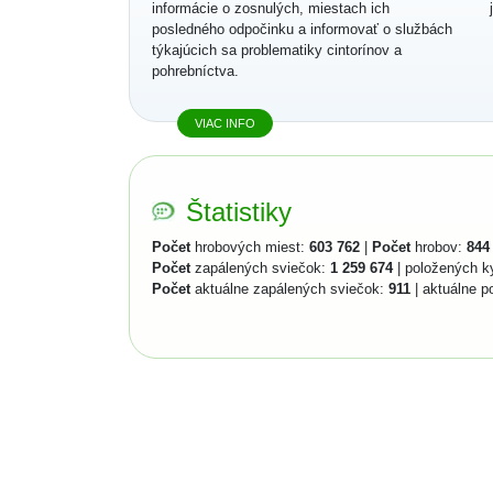
informácie o zosnulých, miestach ich
posledného odpočinku a informovať o službách
týkajúcich sa problematiky cintorínov a
pohrebníctva.
VIAC INFO
Štatistiky
Počet
hrobových miest:
603 762
|
Počet
hrobov:
844
Počet
zapálených sviečok:
1 259 674
| položených k
Počet
aktuálne zapálených sviečok:
911
| aktuálne p