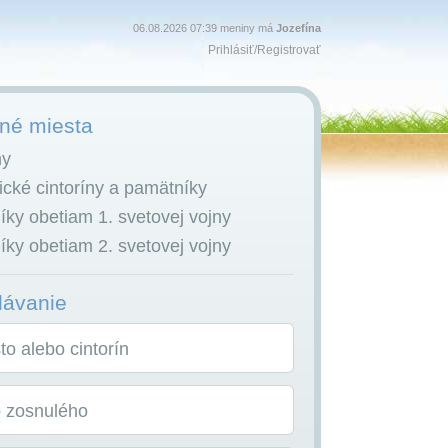
06.08.2026 07:39 meniny má
Jozefína
Prihlásiť
/
Registrovať
é miesta
ny
cké cintoríny a pamätníky
ky obetiam 1. svetovej vojny
ky obetiam 2. svetovej vojny
dávanie
o alebo cintorín
o zosnulého