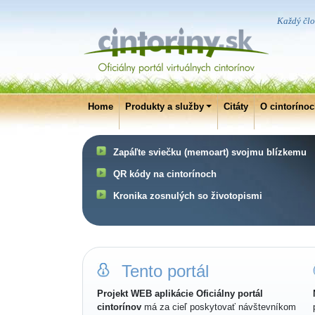
Každý člo
Home
Produkty a služby
Citáty
O cintoríno
Zapáľte sviečku (memoart) svojmu blízkemu
QR kódy na cintorínoch
Kronika zosnulých so životopismi
Tento portál
Projekt WEB aplikácie Oficiálny portál
cintorínov
má za cieľ poskytovať návštevníkom