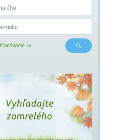
nulého
ezvisko
hľadávanie
s
Next