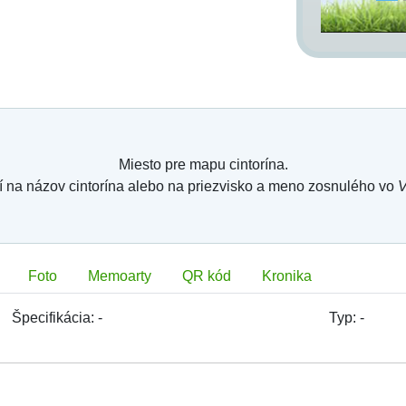
Miesto pre mapu cintorína.
í na názov cintorína alebo na priezvisko a meno zosnulého vo
V
Foto
Memoarty
QR kód
Kronika
Špecifikácia:
-
Typ:
-