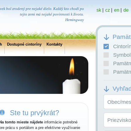
vek bol zrodený pre nejaké dielo. Každý kto chodí po
sk
|
cz
|
en
|
de
tejto zemi má nejaké povinnosti k životu.
Hemingway
Pamätn
ch
Dostupné cintoríny
Kontakty
Cintorí
Symboli
Pamätní
Pamätní
Vyhľa
Obec/mest
Ste tu prvýkrát?
Priezvisk
Na tomto mieste nájdete
informácie potrebné
pre prácu s portálom a pre efektívne využívanie