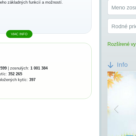
jeho základných funkcií a možností.
Meno zos
Rodné pri
VIAC INFO
Rozšírené vy
Info
 599
| zosnulých:
1 001 384
ytíc:
352 265
oložených kytíc:
397
Previou