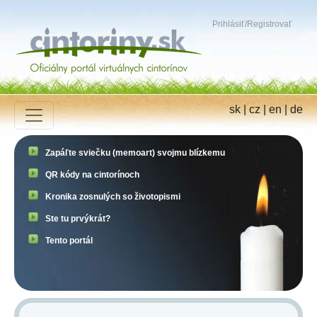
Prihlásiť
/
Registrovať
sk
|
cz
|
en
|
de
Zapáľte sviečku (memoart) svojmu blízkemu
QR kódy na cintorínoch
Kronika zosnulých so životopismi
Ste tu prvýkrát?
Tento portál