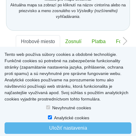
Aktuálna mapa sa zobrazí po kliknutí na názov cintorína alebo na
priezvisko a meno zosnulého vo
Výsledky (rozšíreného)
vyhľadávania
.
Hrobové miesto
Zosnulí
Platba
Foto
Tento web používa súbory cookies a obdobné technológie.
Sektor:
-
Rad:
-
Číslo:
-
Funkčné cookies sú potrebné na zabezpečenie funkcionality
stránky (zapamätanie nastavenia jazyka, prihlásenie, ochrana
proti spamu) a sú nevyhnutné pre správne fungovanie webu.
Miesto pre informácie o hrobovom mieste
Analytické cookies používame na porozumenie tomu ako
návštevníci používajú web stránku, ktorá funkcionalita je
najčastejšie využívaná apod. Svoj súhlas s použitím analytických
cookies vyjadrite prostredníctvom tohto formulára.
Home
|
Produkty a služby
|
Citáty
|
O cintorínoch
|
Dostupné cintoríny
|
Nevyhnutné cookies
Kontakty
|
sk
|
cz
|
en
|
de
Copyright © 2026
Analytické cookies
Uložiť nastavenia