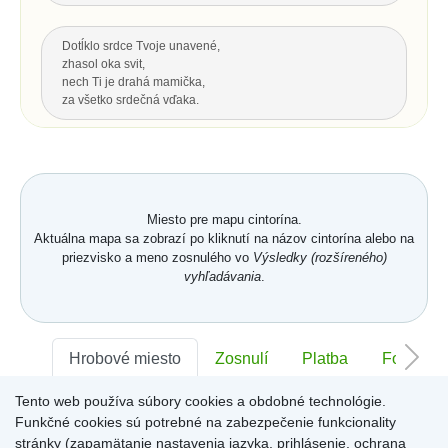
Dotĺklo srdce Tvoje unavené,
zhasol oka svit,
nech Ti je drahá mamička,
za všetko srdečná vďaka.
Za všetku lásku a starostlivosť Tvoju,
čo s vďakou dnes Ti môžem dať...
Hrsť krásnych kvetov na pozdrav
a potom už len spomínať.
Miesto pre mapu cintorína.
Aktuálna mapa sa zobrazí po kliknutí na názov cintorína alebo na
priezvisko a meno zosnulého vo
Výsledky (rozšíreného)
Hore
vyhľadávania
.
POSLEDNÝ POZDRAV, ODKAZ
Nech je vôľa Tvoja nám všetkým,
Hrobové miesto
Zosnulí
Platba
Foto
ako vtákom je a hmyzu,
pokornej byline aj spievajúcej vode.
Tento web používa súbory cookies a obdobné technológie.
S. K. Neumann
Sektor:
-
Rad:
-
Číslo:
-
Funkčné cookies sú potrebné na zabezpečenie funkcionality
stránky (zapamätanie nastavenia jazyka, prihlásenie, ochrana