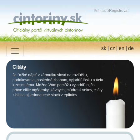
Prihlásiť
/
Registrovať
sk
|
cz
|
en
|
de
Citáty
Je ťažké nájsť v zármutku slová na rozlúčku,
poďakovanie, posledné zbohom, vyjadriť lásku a úctu
k zosnulému. Možno Vám pomôžu vyjadriť to, čo
práve cítite myšlienky slávnych, múdrosti vekov, citáty
z biblie aj jednoduché slová z epitafov.