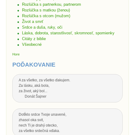
Rozlúčka s partnerkou, partnerom
Rozlúčka s matkou (ženou)
Rozlúčka s otcom (mužom)
Život a smrť
Srdce a duša, ruky, oči
Láska, dobrota, starostlivosť, skromnosť, spomienky
Citáty z biblie
Všeobecné
Hore
POĎAKOVANIE
A za všetko, za všetko ďakujem.
Za lásku, aká bola,
za život, aký bol...
Donát Šajner
Dotĺklo srdce Tvoje unavené,
zhasol oka svit,
nech Ti je drahý otecko,
za všetko srdečná vďaka.