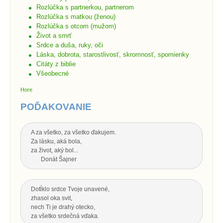
Rozlúčka s partnerkou, partnerom
Rozlúčka s matkou (ženou)
Rozlúčka s otcom (mužom)
Život a smrť
Srdce a duša, ruky, oči
Láska, dobrota, starostlivosť, skromnosť, spomienky
Citáty z biblie
Všeobecné
Hore
POĎAKOVANIE
A za všetko, za všetko ďakujem.
Za lásku, aká bola,
za život, aký bol...
Donát Šajner
Dotĺklo srdce Tvoje unavené,
zhasol oka svit,
nech Ti je drahý otecko,
za všetko srdečná vďaka.