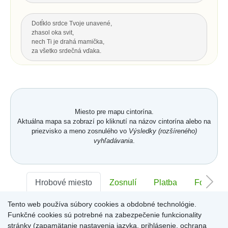
Dotĺklo srdce Tvoje unavené,
zhasol oka svit,
nech Ti je drahá mamička,
za všetko srdečná vďaka.
Za všetku lásku a starostlivosť Tvoju,
čo s vďakou dnes Ti môžem dať...
Hrsť krásnych kvetov na pozdrav
a potom už len spomínať.
Miesto pre mapu cintorína.
Aktuálna mapa sa zobrazí po kliknutí na názov cintorína alebo na
priezvisko a meno zosnulého vo
Výsledky (rozšíreného)
Hore
vyhľadávania
.
POSLEDNÝ POZDRAV, ODKAZ
Nech je vôľa Tvoja nám všetkým,
Hrobové miesto
Zosnulí
Platba
Foto
ako vtákom je a hmyzu,
pokornej byline aj spievajúcej vode.
Tento web používa súbory cookies a obdobné technológie.
S. K. Neumann
Sektor:
-
Rad:
-
Číslo:
-
Funkčné cookies sú potrebné na zabezpečenie funkcionality
stránky (zapamätanie nastavenia jazyka, prihlásenie, ochrana