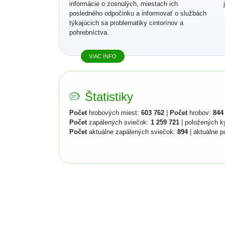
informácie o zosnulých, miestach ich
posledného odpočinku a informovať o službách
týkajúcich sa problematiky cintorínov a
pohrebníctva.
VIAC INFO
Štatistiky
Počet
hrobových miest:
603 762
|
Počet
hrobov:
844
Počet
zapálených sviečok:
1 259 721
| položených k
Počet
aktuálne zapálených sviečok:
894
| aktuálne p