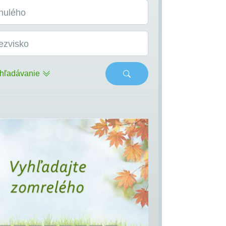
nulého
ezvisko
hľadávanie
s
Next