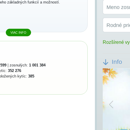
jeho základných funkcií a možností.
Meno zos
Rodné pri
VIAC INFO
Rozšírené vy
Info
 599
| zosnulých:
1 001 384
ytíc:
352 276
oložených kytíc:
385
Previou