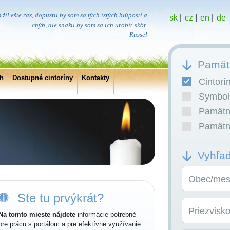
žil ešte raz, dopustil by som sa tých istých hlúpostí a
sk
|
cz
|
en
|
de
chýb, ale snažil by som sa ich urobiť skôr.
Russel
Pamätn
ch
Dostupné cintoríny
Kontakty
Cintorí
Symboli
Pamätní
Pamätní
Vyhľa
Obec/mest
Ste tu prvýkrát?
Priezvisk
Na tomto mieste nájdete
informácie potrebné
pre prácu s portálom a pre efektívne využívanie