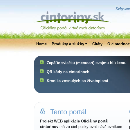
Keby som 
Home
Produkty a služby
Citáty
O cintoríno
Zapáľte sviečku (memoart) svojmu blízkemu
QR kódy na cintorínoch
Kronika zosnulých so životopismi
Tento portál
Projekt WEB aplikácie Oficiálny portál
cintorínov
má za cieľ poskytovať návštevníkom