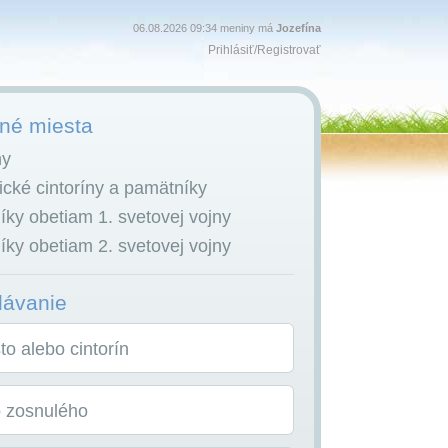
06.08.2026 09:34 meniny má
Jozefína
Prihlásiť
/
Registrovať
é miesta
ny
cké cintoríny a pamätníky
ky obetiam 1. svetovej vojny
ky obetiam 2. svetovej vojny
dávanie
o alebo cintorín
o zosnulého