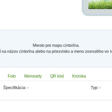
Miesto pre mapu cintorína.
í na názov cintorína alebo na priezvisko a meno zosnulého vo
V
Foto
Memoarty
QR kód
Kronika
Špecifikácia:
-
Typ:
-