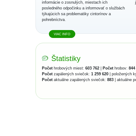
informácie o zosnulých, miestach ich
posledného odpočinku a informovať o službách
týkajúcich sa problematiky cintorínov a
pohrebníctva.
VIAC INFO
Štatistiky
Počet
hrobových miest:
603 762
|
Počet
hrobov:
844
Počet
zapálených sviečok:
1 259 620
| položených k
Počet
aktuálne zapálených sviečok:
883
| aktuálne p