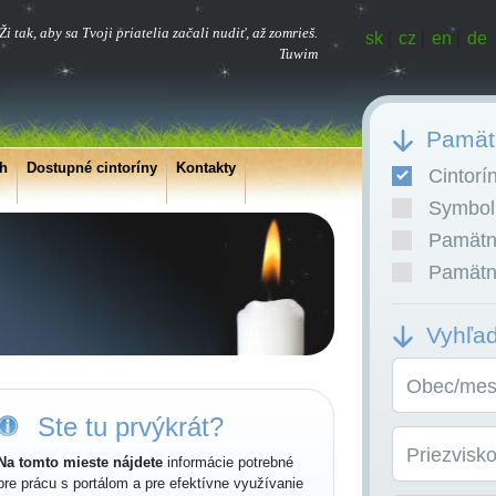
Ži tak, aby sa Tvoji priatelia začali nudiť, až zomrieš.
sk
|
cz
|
en
|
de
Tuwim
Pamätn
ch
Dostupné cintoríny
Kontakty
Cintorí
Symboli
Pamätní
Pamätní
Vyhľa
Obec/mest
Ste tu prvýkrát?
Priezvisk
Na tomto mieste nájdete
informácie potrebné
pre prácu s portálom a pre efektívne využívanie