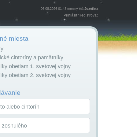
06.08.2026 01:43 meniny má
Jozefína
Prihlásiť
/
Registrovať
é miesta
ny
cké cintoríny a pamätníky
ky obetiam 1. svetovej vojny
ky obetiam 2. svetovej vojny
dávanie
o alebo cintorín
o zosnulého