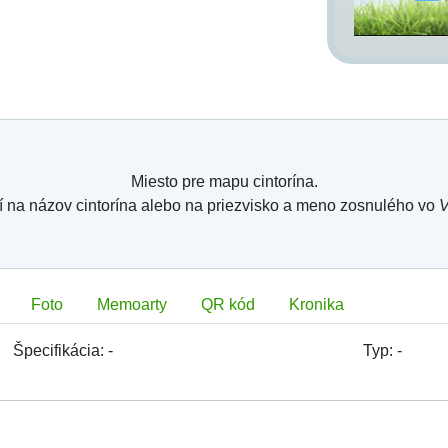
Miesto pre mapu cintorína.
í na názov cintorína alebo na priezvisko a meno zosnulého vo
V
Foto
Memoarty
QR kód
Kronika
Špecifikácia:
-
Typ:
-