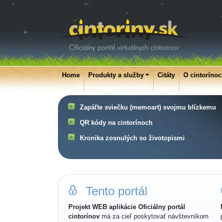
Home
Produkty a služby
Citáty
O cintoríno
Zapáľte sviečku (memoart) svojmu blízkemu
QR kódy na cintorínoch
Kronika zosnulých so životopismi
Tento portál
Projekt WEB aplikácie Oficiálny portál
cintorínov
má za cieľ poskytovať návštevníkom