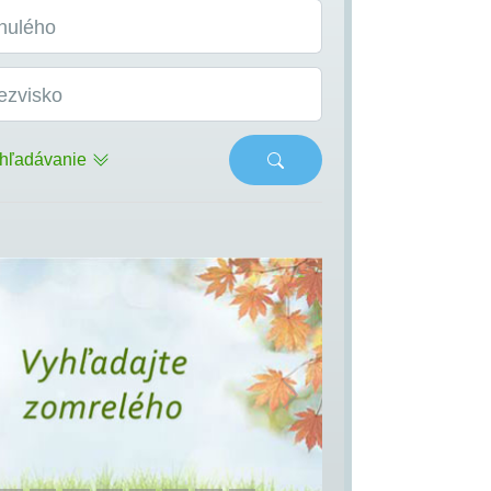
nulého
ezvisko
hľadávanie
s
Next