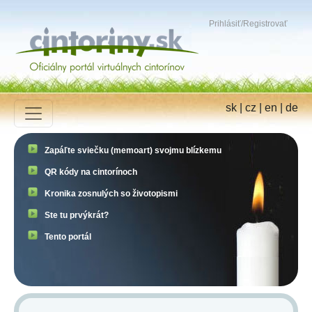
Prihlásiť
/
Registrovať
sk
|
cz
|
en
|
de
Zapáľte sviečku (memoart) svojmu blízkemu
QR kódy na cintorínoch
Kronika zosnulých so životopismi
Ste tu prvýkrát?
Tento portál