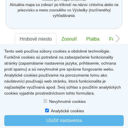
Aktuálna mapa sa zobrazí po kliknutí na názov cintorína alebo na
priezvisko a meno zosnulého vo
Výsledky (rozšíreného)
vyhľadávania
.
Hrobové miesto
Zosnulí
Platba
Foto
Tento web používa súbory cookies a obdobné technológie.
Sektor:
-
Rad:
-
Číslo:
-
Funkčné cookies sú potrebné na zabezpečenie funkcionality
stránky (zapamätanie nastavenia jazyka, prihlásenie, ochrana
proti spamu) a sú nevyhnutné pre správne fungovanie webu.
Miesto pre informácie o hrobovom mieste
Analytické cookies používame na porozumenie tomu ako
návštevníci používajú web stránku, ktorá funkcionalita je
najčastejšie využívaná apod. Svoj súhlas s použitím analytických
cookies vyjadrite prostredníctvom tohto formulára.
Home
|
Produkty a služby
|
Citáty
|
O cintorínoch
|
Dostupné cintoríny
|
Nevyhnutné cookies
Kontakty
|
sk
|
cz
|
en
|
de
Copyright © 2026
Analytické cookies
Uložiť nastavenia