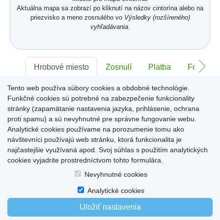
Aktuálna mapa sa zobrazí po kliknutí na názov cintorína alebo na
priezvisko a meno zosnulého vo
Výsledky (rozšíreného)
vyhľadávania
.
Hrobové miesto
Zosnulí
Platba
Foto
Tento web používa súbory cookies a obdobné technológie.
Sektor:
-
Rad:
-
Číslo:
-
Funkčné cookies sú potrebné na zabezpečenie funkcionality
stránky (zapamätanie nastavenia jazyka, prihlásenie, ochrana
proti spamu) a sú nevyhnutné pre správne fungovanie webu.
Miesto pre informácie o hrobovom mieste
Analytické cookies používame na porozumenie tomu ako
návštevníci používajú web stránku, ktorá funkcionalita je
najčastejšie využívaná apod. Svoj súhlas s použitím analytických
cookies vyjadrite prostredníctvom tohto formulára.
Home
|
Produkty a služby
|
Citáty
|
O cintorínoch
|
Dostupné cintoríny
|
Nevyhnutné cookies
Kontakty
|
sk
|
cz
|
en
|
de
Copyright © 2026
Analytické cookies
Uložiť nastavenia