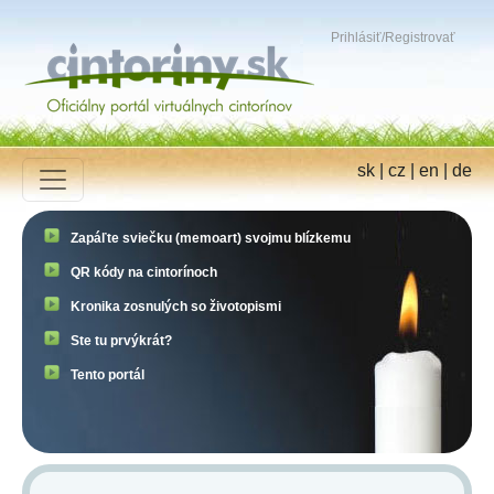
Prihlásiť
/
Registrovať
sk
|
cz
|
en
|
de
Zapáľte sviečku (memoart) svojmu blízkemu
QR kódy na cintorínoch
Kronika zosnulých so životopismi
Ste tu prvýkrát?
Tento portál