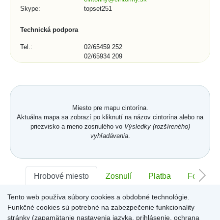
Skype:
topset251
Technická podpora
Tel.:
02/65459 252
02/65934 209
E-mail:
podpora@topset.sk
Skype:
topset272, topset13
Kontaktný formulár (1/3)
Miesto pre mapu cintorína.
Mesto, obec, organizácia:
Aktuálna mapa sa zobrazí po kliknutí na názov cintorína alebo na
priezvisko a meno zosnulého vo
Výsledky (rozšíreného)
vyhľadávania
.
Telefónne číslo:
Hrobové miesto
Zosnulí
Platba
Foto
Tento web používa súbory cookies a obdobné technológie.
Sektor:
-
Rad:
-
Číslo:
-
*
E-mail:
Funkčné cookies sú potrebné na zabezpečenie funkcionality
stránky (zapamätanie nastavenia jazyka, prihlásenie, ochrana