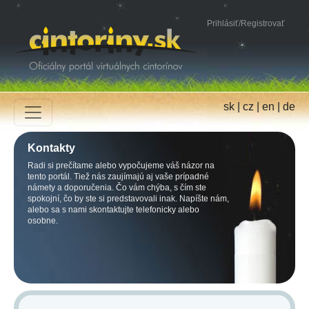
Prihlásiť
/
Registrovať
sk
|
cz
|
en
|
de
Kontakty
Radi si prečítame alebo vypočujeme váš názor na
tento portál. Tiež nás zaujímajú aj vaše prípadné
námety a doporučenia. Čo vám chýba, s čím ste
spokojní, čo by ste si predstavovali inak. Napíšte nám,
alebo sa s nami skontaktujte telefonicky alebo
osobne.