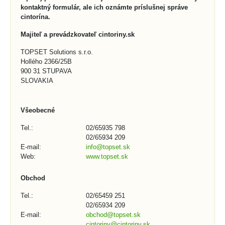
kontaktný formulár, ale ich oznámte príslušnej správe
cintorína.
Majiteľ a prevádzkovateľ cintoriny.sk
TOPSET Solutions s.r.o.
Hollého 2366/25B
900 31 STUPAVA
SLOVAKIA
Všeobecné
Tel.:
02/65935 798
02/65934 209
E-mail:
info@topset.sk
Web:
www.topset.sk
Obchod
Tel.:
02/65459 251
02/65934 209
E-mail:
obchod@topset.sk
cintoriny@cintoriny.sk