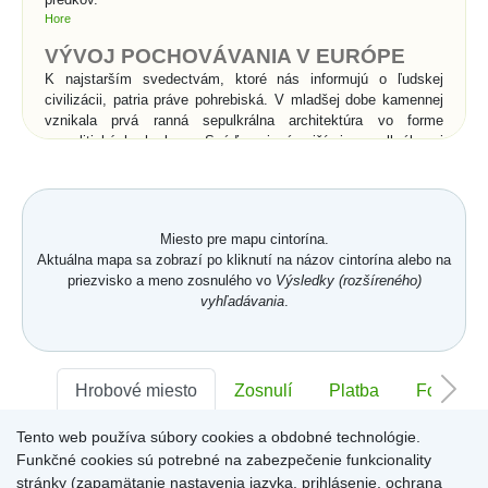
Hore
VÝVOJ POCHOVÁVANIA V EURÓPE
K najstarším svedectvám, ktoré nás informujú o ľudskej
civilizácii, patria práve pohrebiská. V mladšej dobe kamennej
vznikala prvá ranná sepulkrálna architektúra vo forme
megalitických hrobov. Snáď najznámejšími sepulkrálnymi
stavbami v histórii sú kráľovské hrobky v Egypte - pyramídy a
skalné hroby v Údolí kráľov. Rimania vynašli pre pochovávanie
sociálny systém. Pohrebné spolky sa starali o pochovávanie
chudobných do tzv. kolumbárií, kde sa do výklenkov
Miesto pre mapu cintorína.
umiestňovali po dve urny s popolom. Rímske katakomby boli
Aktuálna mapa sa zobrazí po kliknutí na názov cintorína alebo na
podzemné pohrebiská pre kostrové pochovávanie a súviseli s
priezvisko a meno zosnulého vo
Výsledky (rozšíreného)
prechodom od spaľovania mŕtvych ku kostrovému
vyhľadávania
.
pochovávaniu v 2.storočí n. l.. Pod vplyvom kresťanstva
začína v celej Európe prevládať kostrové pochovávanie nad
spaľovaním, čo je spojené s vierou v zmŕtvychvstanie
zomrelých. Od povolenia kresťanstva sa pochovávanie
uskutočňuje priamo v chrámoch a kláštoroch, alebo vo
Hrobové miesto
Zosnulí
Platba
Foto
vysvätenej pôde v ich bezprostrednom okolí.
Tento web používa súbory cookies a obdobné technológie.
Sektor:
-
Rad:
-
Číslo:
-
Významné zmeny v
Funkčné cookies sú potrebné na zabezpečenie funkcionality
pochovávaní nastali až v
stránky (zapamätanie nastavenia jazyka, prihlásenie, ochrana