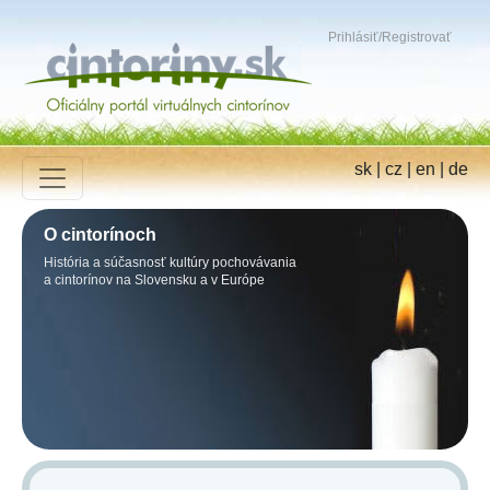
Prihlásiť
/
Registrovať
sk
|
cz
|
en
|
de
O cintorínoch
História a súčasnosť kultúry pochovávania
a cintorínov na Slovensku a v Európe