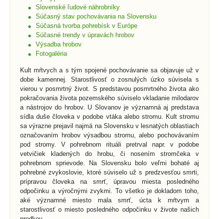
Slovenské ľudové náhrobníky
Súčasný stav pochovávania na Slovensku
Súčasná tvorba pohrebísk v Európe
Súčasné trendy v úpravách hrobov
Výsadba hrobov
Fotogaléria
Kult mŕtvych a s tým spojené pochovávanie sa objavuje už v
dobe kamennej. Starostlivosť o zosnulých úzko súvisela s
vierou v posmrtný život. S predstavou posmrtného života ako
pokračovania života pozemského súviselo vkladanie milodarov
a nástrojov do hrobov. U Slovanov je významná aj predstava
sídla duše človeka v podobe vtáka alebo stromu. Kult stromu
sa výrazne prejavil najmä na Slovensku v lesnatých oblastiach
označovaním hrobov výsadbou stromu, alebo pochovávaním
pod stromy. V pohrebnom rituáli pretrval napr. v podobe
vetvičiek kladených do hrobu, či nosením stromčeka v
pohrebnom sprievode. Na Slovensku bolo veľmi bohaté aj
pohrebné zvykoslovie, ktoré súviselo už s predzvesťou smrti,
prípravou človeka na smrť, úpravou miesta posledného
odpočinku a výročnými zvykmi. To všetko je dokladom toho,
aké významné miesto mala smrť, úcta k mŕtvym a
starostlivosť o miesto posledného odpočinku v živote našich
predkov.