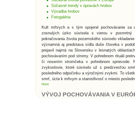
Súčasné trendy v úpravách hrobov
Výsadba hrobov
Fotogaléria
Kult mŕtvych a s tým spojené pochovávanie sa o
zosnulých úzko súvisela s vierou v posmrtný 
pokračovania života pozemského súviselo vkladanie 
významná aj predstava sídla duše človeka v podob
prejavil najmä na Slovensku v lesnatých oblastia
pochovávaním pod stromy. V pohrebnom rituáli pretrv
či nosením stromčeka v pohrebnom sprievode. N
zvykoslovie, ktoré súviselo už s predzvesťou smr
posledného odpočinku a výročnými zvykmi. To všet
smrť, úcta k mŕtvym a starostlivosť o miesto posled
Hore
VÝVOJ POCHOVÁVANIA V EURÓ
K najstarším svedectvám, ktoré nás informujú o ľu
mladšej dobe kamennej vznikala prvá ranná sepulkrá
Snáď najznámejšími sepulkrálnymi stavbami v histó
skalné hroby v Údolí kráľov. Rimania vynašli pre p
starali o pochovávanie chudobných do tzv. kolumbári
s popolom. Rímske katakomby boli podzemné pohre