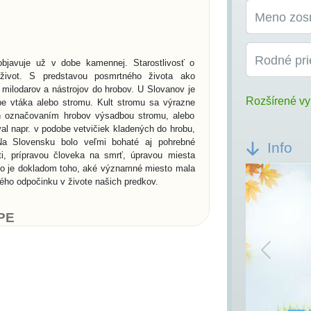
Meno zos
Rodné pri
bjavuje už v dobe kamennej. Starostlivosť o
život. S predstavou posmrtného života ako
milodarov a nástrojov do hrobov. U Slovanov je
Rozšírené vy
e vtáka alebo stromu. Kult stromu sa výrazne
ch označovaním hrobov výsadbou stromu, alebo
al napr. v podobe vetvičiek kladených do hrobu,
a Slovensku bolo veľmi bohaté aj pohrebné
Info
ti, prípravou človeka na smrť, úpravou miesta
ko je dokladom toho, aké významné miesto mala
ného odpočinku v živote našich predkov.
PE
dskej civilizácii, patria práve pohrebiská. V
lna architektúra vo forme megalitických hrobov.
Previou
rii sú kráľovské hrobky v Egypte - pyramídy a
ochovávanie sociálny systém. Pohrebné spolky sa
í, kde sa do výklenkov umiestňovali po dve urny
biská pre kostrové pochovávanie a súviseli s