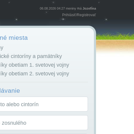
06.08.2026 04:27 meniny má
Jozefína
Prihlásiť
/
Registrovať
é miesta
ny
cké cintoríny a pamätníky
ky obetiam 1. svetovej vojny
ky obetiam 2. svetovej vojny
dávanie
o alebo cintorín
o zosnulého