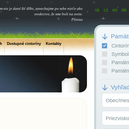
m nie je dané žiť dlho, zanechajme po sebe niečo ako
sk
|
cz
|
en
|
de
svedectvo, že sme boli na svete.
Plinius
Pamätn
ch
Dostupné cintoríny
Kontakty
Cintorí
Symboli
Pamätní
Pamätní
Vyhľa
Obec/mest
Priezvisk