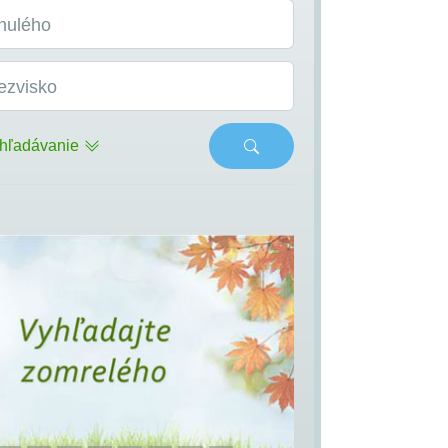
nulého
ezvisko
hľadávanie
s
Next