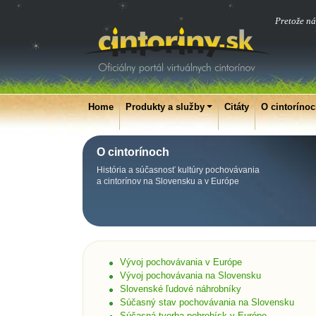
Pretože ná
Home
Produkty a služby
Citáty
O cintoríno
O cintorínoch
História a súčasnosť kultúry pochovávania
a cintorínov na Slovensku a v Európe
Vývoj pochovávania v Európe
Vývoj pochovávania na Slovensku
Slovenské ľudové náhrobníky
Súčasný stav pochovávania na Slovensku
Súčasná tvorba pohrebísk v Európe