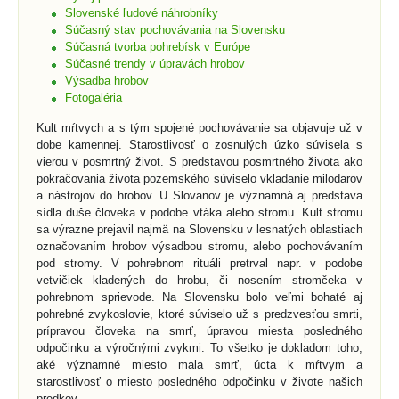
Slovenské ľudové náhrobníky
Súčasný stav pochovávania na Slovensku
Súčasná tvorba pohrebísk v Európe
Súčasné trendy v úpravách hrobov
Výsadba hrobov
Fotogaléria
Kult mŕtvych a s tým spojené pochovávanie sa objavuje už v
dobe kamennej. Starostlivosť o zosnulých úzko súvisela s
vierou v posmrtný život. S predstavou posmrtného života ako
pokračovania života pozemského súviselo vkladanie milodarov
a nástrojov do hrobov. U Slovanov je významná aj predstava
sídla duše človeka v podobe vtáka alebo stromu. Kult stromu
sa výrazne prejavil najmä na Slovensku v lesnatých oblastiach
označovaním hrobov výsadbou stromu, alebo pochovávaním
pod stromy. V pohrebnom rituáli pretrval napr. v podobe
vetvičiek kladených do hrobu, či nosením stromčeka v
pohrebnom sprievode. Na Slovensku bolo veľmi bohaté aj
pohrebné zvykoslovie, ktoré súviselo už s predzvesťou smrti,
prípravou človeka na smrť, úpravou miesta posledného
odpočinku a výročnými zvykmi. To všetko je dokladom toho,
aké významné miesto mala smrť, úcta k mŕtvym a
starostlivosť o miesto posledného odpočinku v živote našich
predkov.