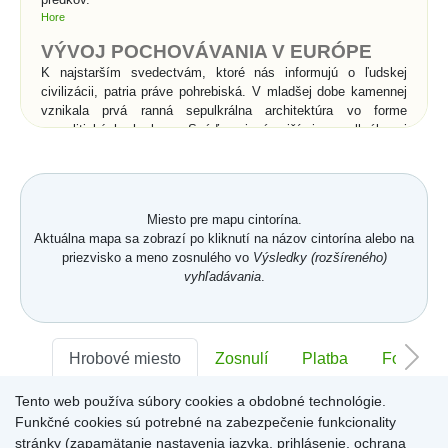
Hore
VÝVOJ POCHOVÁVANIA V EURÓPE
K najstarším svedectvám, ktoré nás informujú o ľudskej
civilizácii, patria práve pohrebiská. V mladšej dobe kamennej
vznikala prvá ranná sepulkrálna architektúra vo forme
megalitických hrobov. Snáď najznámejšími sepulkrálnymi
stavbami v histórii sú kráľovské hrobky v Egypte - pyramídy a
skalné hroby v Údolí kráľov. Rimania vynašli pre pochovávanie
sociálny systém. Pohrebné spolky sa starali o pochovávanie
chudobných do tzv. kolumbárií, kde sa do výklenkov
Miesto pre mapu cintorína.
umiestňovali po dve urny s popolom. Rímske katakomby boli
Aktuálna mapa sa zobrazí po kliknutí na názov cintorína alebo na
podzemné pohrebiská pre kostrové pochovávanie a súviseli s
priezvisko a meno zosnulého vo
Výsledky (rozšíreného)
prechodom od spaľovania mŕtvych ku kostrovému
vyhľadávania
.
pochovávaniu v 2.storočí n. l.. Pod vplyvom kresťanstva
začína v celej Európe prevládať kostrové pochovávanie nad
spaľovaním, čo je spojené s vierou v zmŕtvychvstanie
zomrelých. Od povolenia kresťanstva sa pochovávanie
uskutočňuje priamo v chrámoch a kláštoroch, alebo vo
Hrobové miesto
Zosnulí
Platba
Foto
vysvätenej pôde v ich bezprostrednom okolí.
Tento web používa súbory cookies a obdobné technológie.
Sektor:
-
Rad:
-
Číslo:
-
Významné zmeny v
Funkčné cookies sú potrebné na zabezpečenie funkcionality
pochovávaní nastali až v
stránky (zapamätanie nastavenia jazyka, prihlásenie, ochrana