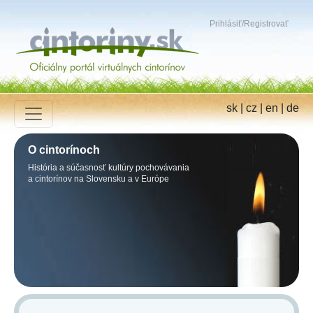
Prihlásiť
/
Registrovať
sk
|
cz
|
en
|
de
O cintorínoch
História a súčasnosť kultúry pochovávania
a cintorínov na Slovensku a v Európe