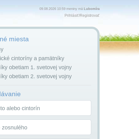
09.08.2026 10:59 meniny má
Lubomíra
Prihlásiť
/
Registrovať
é miesta
ny
cké cintoríny a pamätníky
ky obetiam 1. svetovej vojny
ky obetiam 2. svetovej vojny
dávanie
o alebo cintorín
o zosnulého