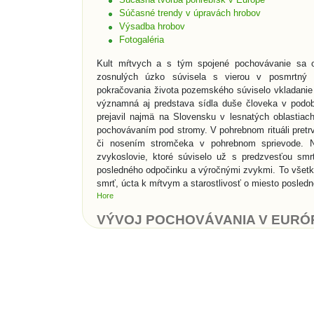
Súčasné trendy v úpravách hrobov
Výsadba hrobov
Fotogaléria
Kult mŕtvych a s tým spojené pochovávanie sa o
zosnulých úzko súvisela s vierou v posmrtný 
pokračovania života pozemského súviselo vkladanie 
významná aj predstava sídla duše človeka v podob
prejavil najmä na Slovensku v lesnatých oblastia
pochovávaním pod stromy. V pohrebnom rituáli pretrv
či nosením stromčeka v pohrebnom sprievode. N
zvykoslovie, ktoré súviselo už s predzvesťou smr
posledného odpočinku a výročnými zvykmi. To všet
smrť, úcta k mŕtvym a starostlivosť o miesto posled
Hore
VÝVOJ POCHOVÁVANIA V EURÓ
K najstarším svedectvám, ktoré nás informujú o ľu
mladšej dobe kamennej vznikala prvá ranná sepulkrá
Snáď najznámejšími sepulkrálnymi stavbami v histó
skalné hroby v Údolí kráľov. Rimania vynašli pre p
starali o pochovávanie chudobných do tzv. kolumbári
s popolom. Rímske katakomby boli podzemné pohre