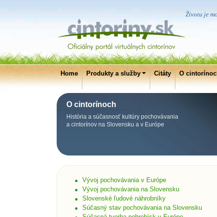
Životu je m
Home
Produkty a služby
Citáty
O cintoríno
O cintorínoch
História a súčasnosť kultúry pochovávania
a cintorínov na Slovensku a v Európe
Vývoj pochovávania v Európe
Vývoj pochovávania na Slovensku
Slovenské ľudové náhrobníky
Súčasný stav pochovávania na Slovensku
Súčasná tvorba pohrebísk v Európe