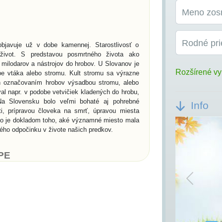
Meno zos
Rodné pri
bjavuje už v dobe kamennej. Starostlivosť o
život. S predstavou posmrtného života ako
milodarov a nástrojov do hrobov. U Slovanov je
Rozšírené vy
e vtáka alebo stromu. Kult stromu sa výrazne
ch označovaním hrobov výsadbou stromu, alebo
al napr. v podobe vetvičiek kladených do hrobu,
a Slovensku bolo veľmi bohaté aj pohrebné
Info
ti, prípravou človeka na smrť, úpravou miesta
ko je dokladom toho, aké významné miesto mala
ného odpočinku v živote našich predkov.
PE
dskej civilizácii, patria práve pohrebiská. V
lna architektúra vo forme megalitických hrobov.
Previou
rii sú kráľovské hrobky v Egypte - pyramídy a
ochovávanie sociálny systém. Pohrebné spolky sa
í, kde sa do výklenkov umiestňovali po dve urny
biská pre kostrové pochovávanie a súviseli s