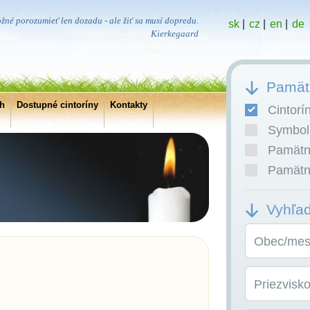
ožné porozumieť len dozadu - ale žiť sa musí dopredu.
sk
|
cz
|
en
|
de
Kierkegaard
Pamätn
ch
Dostupné cintoríny
Kontakty
Cintorí
Symboli
Pamätní
Pamätní
Vyhľa
Obec/mest
Priezvisk