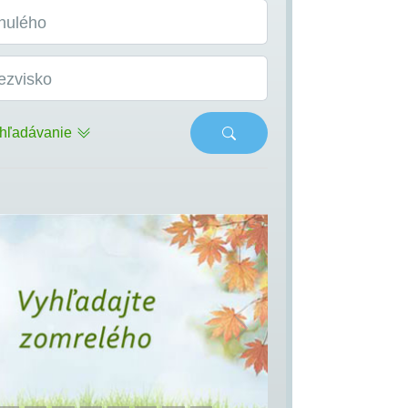
nulého
ezvisko
hľadávanie
s
Next