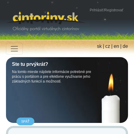
Prihlásiť
/
Registrovať
sk
|
cz
|
en
|
de
Ste tu prvýkrát?
Na tomto mieste nájdete informácie potrebné pre
prácu s portálom a pre efektívne využívanie jeho
základných funkcií a možností.
SPÄŤ