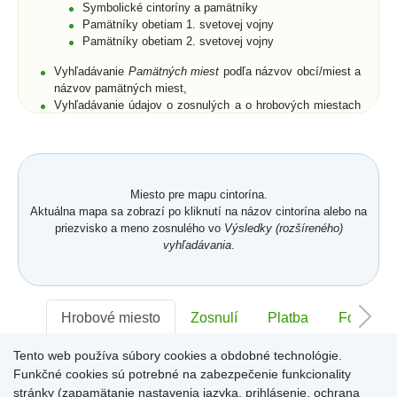
Symbolické cintoríny a pamätníky
Pamätníky obetiam 1. svetovej vojny
Pamätníky obetiam 2. svetovej vojny
Vyhľadávanie
Pamätných miest
podľa názvov obcí/miest a
názvov pamätných miest,
Vyhľadávanie údajov o zosnulých a o hrobových miestach
podľa priezviska, mena a rodného priezviska (len pre
cintoríny),
Rozšírené vyhľadávanie zosnulých aj podľa dátumu
narodenia, dátumu úmrtia, polohy hrobového miesta, a to
buď na cintorínoch konkrétnej obce/mesta, alebo na
Miesto pre mapu cintorína.
všetkých cintorínoch obcí/miest umiestnených na portáli,
Aktuálna mapa sa zobrazí po kliknutí na názov cintorína alebo na
Zobrazenie zoznamov zosnulých na vyhľadaných
priezvisko a meno zosnulého vo
Výsledky (rozšíreného)
symbolických cintorínoch a/alebo pamätníkoch s
vyhľadávania
.
fotogalériami,
Vyhľadanie všetkých pamätných miest v obci/meste,
Prehľadné usporiadanie databázových záznamov cintorína
v
Karte hrobového miesta
s fotografiou náhrobku.
Karta
Hrobové miesto
Zosnulí
Platba
Foto
hrobového miesta
je členená na jednotlivé záložky -
Hrobové miesto
,
Zosnulí
,
Platba
,
Foto
,
Memoarty
,
QR kód
,
Tento web používa súbory cookies a obdobné technológie.
Sektor:
Kronika
-
,
Rad:
-
Číslo:
-
Funkčné cookies sú potrebné na zabezpečenie funkcionality
Záložka
Hrobové miesto
obsahuje položky: číslo hrobového
miesta, dĺžka, šírka, plocha a hĺbka hrobového miesta,
stránky (zapamätanie nastavenia jazyka, prihlásenie, ochrana