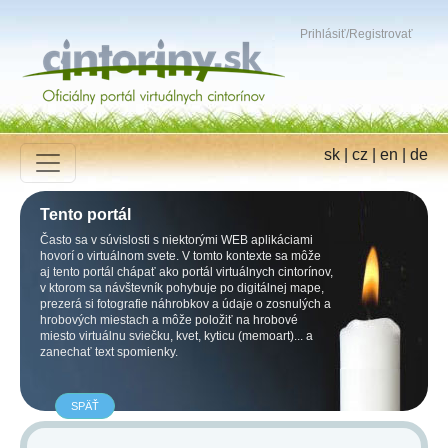
Prihlásiť
/
Registrovať
sk
|
cz
|
en
|
de
Tento portál
Často sa v súvislosti s niektorými WEB aplikáciami
hovorí o virtuálnom svete. V tomto kontexte sa môže
aj tento portál chápať ako portál virtuálnych cintorínov,
v ktorom sa návštevník pohybuje po digitálnej mape,
prezerá si fotografie náhrobkov a údaje o zosnulých a
hrobových miestach a môže položiť na hrobové
miesto virtuálnu sviečku, kvet, kyticu (memoart)... a
zanechať text spomienky.
SPÄŤ