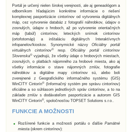
Portál je určený nielen širokej verejnosti, ale aj geneaológom a
odborníkom hľadajúcim konkrétne informácie o riešení
komplexnej pasportizácie cintorínov od vytvorenia digitálnych
máp, cez vytvorenie databáz z fotografií náhrobkov, údajov o
zosnulých, údajov o hroboch, až po vytvorenie orientačných
máp (tabúľ) cintorínov, leteckých snímok cintorínov
(ortofotomáp) a inštaláciu digitálnych Interaktívnych
infopanelov/kioskov. Synonymické názvy
Oficiálny portál
©
virtuálnych cintorínov
resp.
Oficiálny portál cintorínov
©
Slovenska
vyjadrujú, že všetky údaje o hrobových miestach,
zosnulých, o platbách nájomného za hrobové miesta, ako aj
všetky informácie o stave nájomných zmlúv, fotografie
náhrobkov a digitálne mapy cintorínov sú, alebo boli
zverejnené z Geografického informačného systému (GIS)
©
WinCITY Cintorín
(Informačný systém pre správu cintorínov)
oficiálne a so súhlasom jednotlivých správ cintorínov, a to na
základe zmlúv s dodávateľom pasportizácie a autorom GIS
©
WinCITY Cintorín
, spoločnosťou TOPSET Solutions s.r.o..
FUNKCIE A MOŽNOSTI
Rozšírené funkcie a možnosti portálu o ďalšie
Pamätné
miesta
(okrem cintorínov):