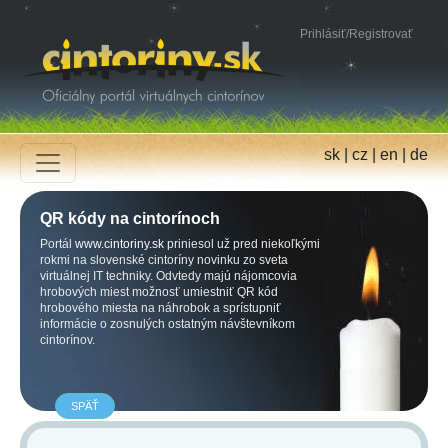
Prihlásiť
/
Registrovať
sk
|
cz
|
en
|
de
QR kódy na cintorínoch
Portál
www.cintoriny.sk
priniesol už pred niekoľkými
rokmi na slovenské cintoríny novinku zo sveta
virtuálnej IT techniky. Odvtedy majú nájomcovia
hrobových miest možnosť umiestniť QR kód
hrobového miesta na náhrobok a sprístupniť
informácie o zosnulých ostatným návštevníkom
cintorínov.
SPÄŤ