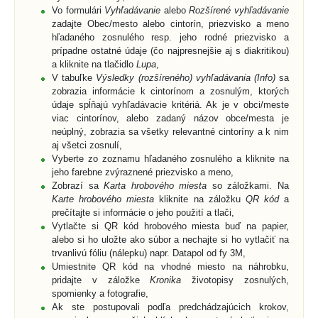
Vo formulári
Vyhľadávanie
alebo
Rozšírené vyhľadávanie
zadajte Obec/mesto alebo cintorín, priezvisko a meno
hľadaného zosnulého resp. jeho rodné priezvisko a
prípadne ostatné údaje (čo najpresnejšie aj s diakritikou)
a kliknite na tlačidlo
Lupa
,
V tabuľke
Výsledky (rozšíreného) vyhľadávania (Info)
sa
zobrazia informácie k cintorínom a zosnulým, ktorých
údaje spĺňajú vyhľadávacie kritériá. Ak je v obci/meste
viac cintorínov, alebo zadaný názov obce/mesta je
neúplný, zobrazia sa všetky relevantné cintoríny a k nim
aj všetci zosnulí,
Vyberte zo zoznamu hľadaného zosnulého a kliknite na
jeho farebne zvýraznené priezvisko a meno,
Zobrazí sa
Karta hrobového miesta
so záložkami. Na
Karte hrobového miesta
kliknite na záložku
QR kód
a
prečítajte si informácie o jeho použití a tlači,
Vytlačte si QR kód hrobového miesta buď na papier,
alebo si ho uložte ako súbor a nechajte si ho vytlačiť na
trvanlivú fóliu (nálepku) napr. Datapol od fy 3M,
Umiestnite QR kód na vhodné miesto na náhrobku,
pridajte v záložke
Kronika
životopisy zosnulých,
spomienky a fotografie,
Ak ste postupovali podľa predchádzajúcich krokov,