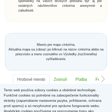
spomienky na vašich blízkych prestanú byť aj pre
ostatných návštevníkov cintorína anonymné a
zabudnuté.
Miesto pre mapu cintorína.
Aktuálna mapa sa zobrazí po kliknutí na názov cintorína alebo na
priezvisko a meno zosnulého vo
Výsledky (rozšíreného)
vyhľadávania
.
Hrobové miesto
Zosnulí
Platba
Foto
Tento web používa súbory cookies a obdobné technológie.
Sektor:
-
Rad:
-
Číslo:
-
Funkčné cookies sú potrebné na zabezpečenie funkcionality
stránky (zapamätanie nastavenia jazyka, prihlásenie, ochrana
proti spamu) a sú nevyhnutné pre správne fungovanie webu.
Miesto pre informácie o hrobovom mieste
Analytické cookies používame na porozumenie tomu ako