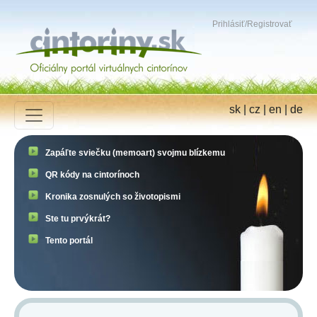
Prihlásiť
/
Registrovať
sk
|
cz
|
en
|
de
Zapáľte sviečku (memoart) svojmu blízkemu
QR kódy na cintorínoch
Kronika zosnulých so životopismi
Ste tu prvýkrát?
Tento portál