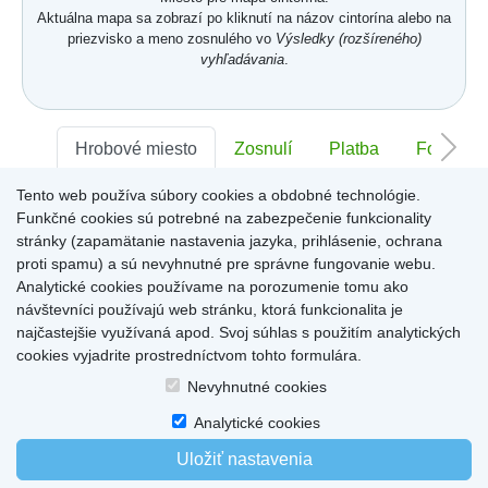
Aktuálna mapa sa zobrazí po kliknutí na názov cintorína alebo na
priezvisko a meno zosnulého vo
Výsledky (rozšíreného)
vyhľadávania
.
Hrobové miesto
Zosnulí
Platba
Foto
Tento web používa súbory cookies a obdobné technológie.
Sektor:
-
Rad:
-
Číslo:
-
Funkčné cookies sú potrebné na zabezpečenie funkcionality
stránky (zapamätanie nastavenia jazyka, prihlásenie, ochrana
proti spamu) a sú nevyhnutné pre správne fungovanie webu.
Miesto pre informácie o hrobovom mieste
Analytické cookies používame na porozumenie tomu ako
návštevníci používajú web stránku, ktorá funkcionalita je
najčastejšie využívaná apod. Svoj súhlas s použitím analytických
cookies vyjadrite prostredníctvom tohto formulára.
Home
|
Produkty a služby
|
Citáty
|
O cintorínoch
|
Dostupné cintoríny
|
Nevyhnutné cookies
Kontakty
|
sk
|
cz
|
en
|
de
Copyright © 2026
Analytické cookies
Uložiť nastavenia